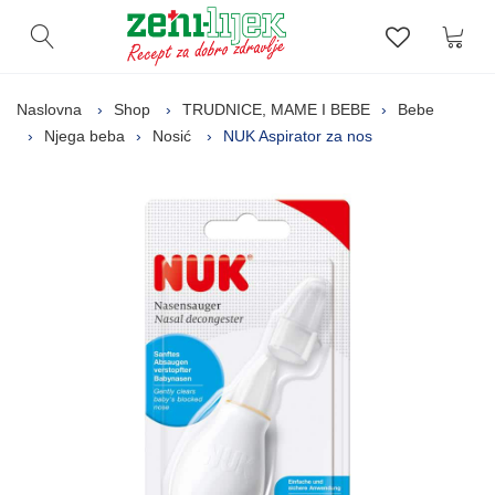
Kor
Otvori pretragu
Lista zelj
Naslovna
Shop
TRUDNICE, MAME I BEBE
Bebe
Njega beba
Nosić
NUK Aspirator za nos