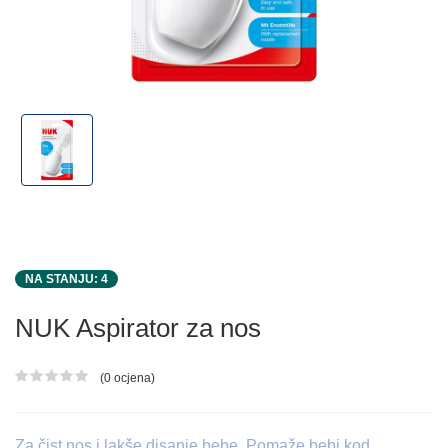
NA STANJU: 4
NUK Aspirator za nos
(0 ocjena)
Ocjena proizvoda
Za čist nos i lakše disanje bebe. Pomaže bebi kod