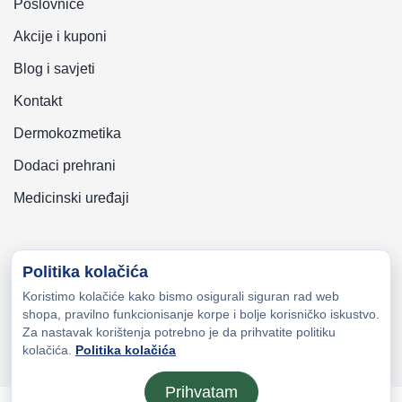
Poslovnice
Akcije i kuponi
Blog i savjeti
Kontakt
Dermokozmetika
Dodaci prehrani
Medicinski uređaji
Politika kolačića
Koristimo kolačiće kako bismo osigurali siguran rad web
Copyright © 2026 Zeni-Lijek Apoteka. Sva prava zadržana
shopa, pravilno funkcionisanje korpe i bolje korisničko iskustvo.
Za nastavak korištenja potrebno je da prihvatite politiku
kolačića.
Politika kolačića
Prihvatam