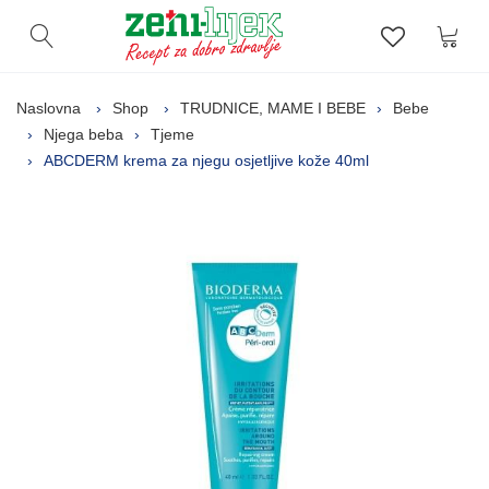
Kor
Otvori pretragu
Lista zelj
Naslovna
Shop
TRUDNICE, MAME I BEBE
Bebe
Njega beba
Tjeme
ABCDERM krema za njegu osjetljive kože 40ml