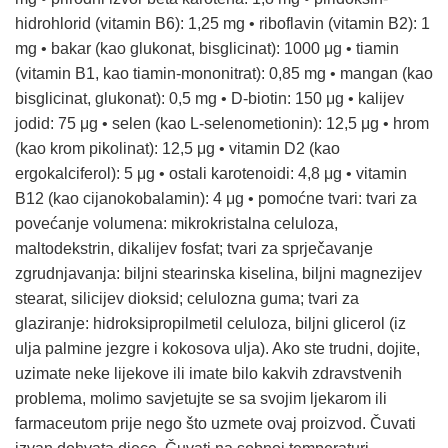
hidrohlorid (vitamin B6): 1,25 mg • riboflavin (vitamin B2): 1
mg • bakar (kao glukonat, bisglicinat): 1000 μg • tiamin
(vitamin B1, kao tiamin-mononitrat): 0,85 mg • mangan (kao
bisglicinat, glukonat): 0,5 mg • D-biotin: 150 μg • kalijev
jodid: 75 μg • selen (kao L-selenometionin): 12,5 μg • hrom
(kao krom pikolinat): 12,5 μg • vitamin D2 (kao
ergokalciferol): 5 μg • ostali karotenoidi: 4,8 μg • vitamin
B12 (kao cijanokobalamin): 4 μg • pomoćne tvari: tvari za
povećanje volumena: mikrokristalna celuloza,
maltodekstrin, dikalijev fosfat; tvari za sprječavanje
zgrudnjavanja: biljni stearinska kiselina, biljni magnezijev
stearat, silicijev dioksid; celulozna guma; tvari za
glaziranje: hidroksipropilmetil celuloza, biljni glicerol (iz
ulja palmine jezgre i kokosova ulja). Ako ste trudni, dojite,
uzimate neke lijekove ili imate bilo kakvih zdravstvenih
problema, molimo savjetujte se sa svojim ljekarom ili
farmaceutom prije nego što uzmete ovaj proizvod. Čuvati