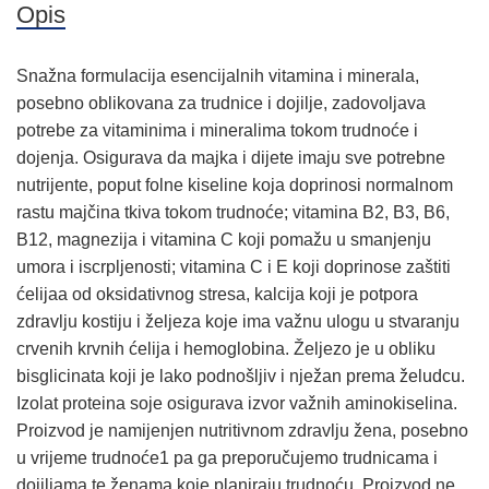
Opis
Snažna formulacija esencijalnih vitamina i minerala,
posebno oblikovana za trudnice i dojilje, zadovoljava
potrebe za vitaminima i mineralima tokom trudnoće i
dojenja. Osigurava da majka i dijete imaju sve potrebne
nutrijente, poput folne kiseline koja doprinosi normalnom
rastu majčina tkiva tokom trudnoće; vitamina B2, B3, B6,
B12, magnezija i vitamina C koji pomažu u smanjenju
umora i iscrpljenosti; vitamina C i E koji doprinose zaštiti
ćelijaa od oksidativnog stresa, kalcija koji je potpora
zdravlju kostiju i željeza koje ima važnu ulogu u stvaranju
crvenih krvnih ćelija i hemoglobina. Željezo je u obliku
bisglicinata koji je lako podnošljiv i nježan prema želudcu.
Izolat proteina soje osigurava izvor važnih aminokiselina.
Proizvod je namijenjen nutritivnom zdravlju žena, posebno
u vrijeme trudnoće1 pa ga preporučujemo trudnicama i
dojiljama te ženama koje planiraju trudnoću. Proizvod ne