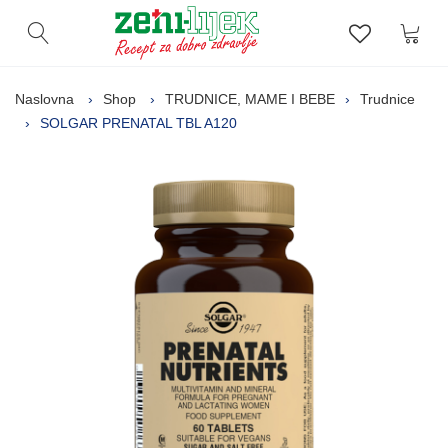
Kor
Otvori pretragu
Lista zelj
Naslovna
Shop
TRUDNICE, MAME I BEBE
Trudnice
SOLGAR PRENATAL TBL A120