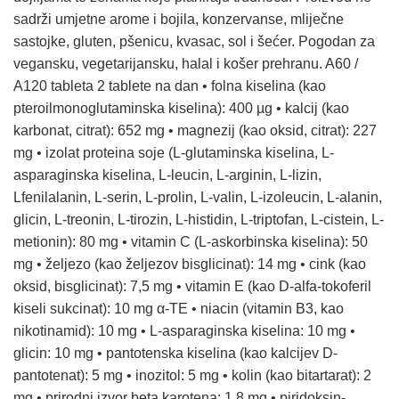
sadrži umjetne arome i bojila, konzervanse, mliječne
sastojke, gluten, pšenicu, kvasac, sol i šećer. Pogodan za
vegansku, vegetarijansku, halal i košer prehranu. A60 /
A120 tableta 2 tablete na dan • folna kiselina (kao
pteroilmonoglutaminska kiselina): 400 µg • kalcij (kao
karbonat, citrat): 652 mg • magnezij (kao oksid, citrat): 227
mg • izolat proteina soje (L-glutaminska kiselina, L-
asparaginska kiselina, L-leucin, L-arginin, L-lizin,
Lfenilalanin, L-serin, L-prolin, L-valin, L-izoleucin, L-alanin,
glicin, L-treonin, L-tirozin, L-histidin, L-triptofan, L-cistein, L-
metionin): 80 mg • vitamin C (L-askorbinska kiselina): 50
mg • željezo (kao željezov bisglicinat): 14 mg • cink (kao
oksid, bisglicinat): 7,5 mg • vitamin E (kao D-alfa-tokoferil
kiseli sukcinat): 10 mg α-TE • niacin (vitamin B3, kao
nikotinamid): 10 mg • L-asparaginska kiselina: 10 mg •
glicin: 10 mg • pantotenska kiselina (kao kalcijev D-
pantotenat): 5 mg • inozitol: 5 mg • kolin (kao bitartarat): 2
mg • prirodni izvor beta karotena: 1,8 mg • piridoksin-