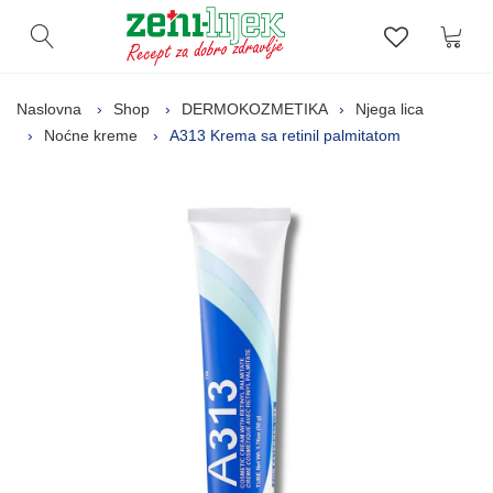
Kor
Otvori pretragu
Lista zelj
Naslovna
Shop
DERMOKOZMETIKA
Njega lica
Noćne kreme
A313 Krema sa retinil palmitatom