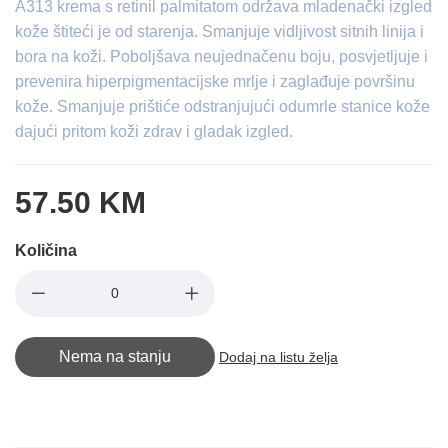
A313 krema s retinil palmitatom održava mladenački izgled
kože štiteći je od starenja. Smanjuje vidljivost sitnih linija i
bora na koži. Poboljšava neujednačenu boju, posvjetljuje i
prevenira hiperpigmentacijske mrlje i zaglađuje površinu
kože. Smanjuje prištiće odstranjujući odumrle stanice kože
dajući pritom koži zdrav i gladak izgled.
57.50 KM
Količina
Nema na stanju
Dodaj na listu želja