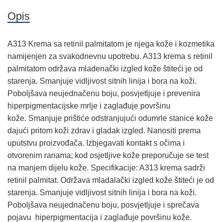
Opis
A313 Krema sa retinil palmitatom je njega kože i kozmetika
namijenjen za svakodnevnu upotrebu. A313 krema s retinil
palmitatom održava mladenački izgled kože štiteći je od
starenja. Smanjuje vidljivost sitnih linija i bora na koži.
Poboljšava neujednačenu boju, posvjetljuje i prevenira
hiperpigmentacijske mrlje i zaglađuje površinu
kože. Smanjuje prištiće odstranjujući odumrle stanice kože
dajući pritom koži zdrav i gladak izgled. Nanositi prema
uputstvu proizvođača. Izbjegavati kontakt s očima i
otvorenim ranama; kod osjetljive kože preporučuje se test
na manjem dijelu kože. Specifikacije: A313 krema sadrži
retinil palmitat. Održava mladalački izgled kože štiteći je od
starenja. Smanjuje vidljivost sitnih linija i bora na koži.
Poboljšava neujednačenu boju, posvjetljuje i sprečava
pojavu hiperpigmentacija i zaglađuje površinu kože.