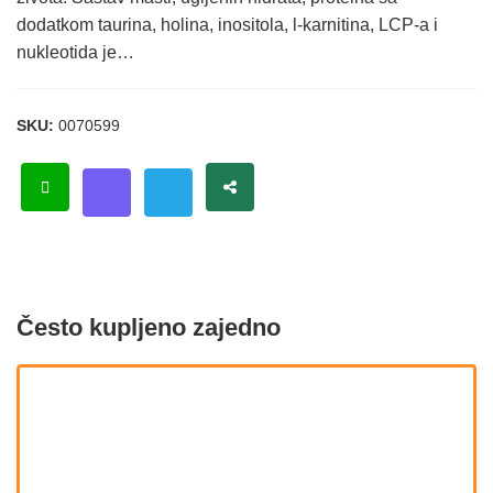
dodatkom taurina, holina, inositola, l-karnitina, LCP-a i
nukleotida je…
SKU:
0070599
Često kupljeno zajedno