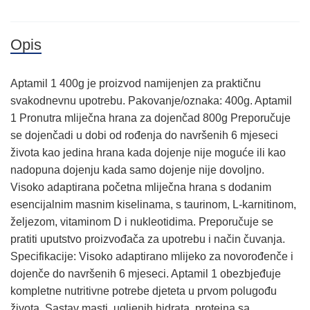
Opis
Aptamil 1 400g je proizvod namijenjen za praktičnu
svakodnevnu upotrebu. Pakovanje/oznaka: 400g. Aptamil
1 Pronutra mliječna hrana za dojenčad 800g Preporučuje
se dojenčadi u dobi od rođenja do navršenih 6 mjeseci
života kao jedina hrana kada dojenje nije moguće ili kao
nadopuna dojenju kada samo dojenje nije dovoljno.
Visoko adaptirana početna mliječna hrana s dodanim
esencijalnim masnim kiselinama, s taurinom, L-karnitinom,
željezom, vitaminom D i nukleotidima. Preporučuje se
pratiti uputstvo proizvođača za upotrebu i način čuvanja.
Specifikacije: Visoko adaptirano mlijeko za novorođenče i
dojenče do navršenih 6 mjeseci. Aptamil 1 obezbjeđuje
kompletne nutritivne potrebe djeteta u prvom polugođu
života. Sastav masti, ugljenih hidrata, proteina sa