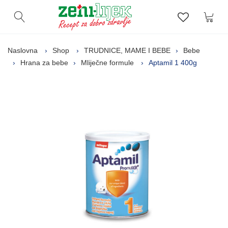
Kor
Otvori pretragu
Lista zelj
Naslovna
Shop
TRUDNICE, MAME I BEBE
Bebe
Hrana za bebe
Mliječne formule
Aptamil 1 400g