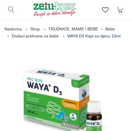
Kor
Otvori pretragu
Lista zelj
Naslovna
Shop
TRUDNICE, MAME I BEBE
Bebe
Dodaci prehrane za bebe
WAYA D3 Kapi za djecu 10ml