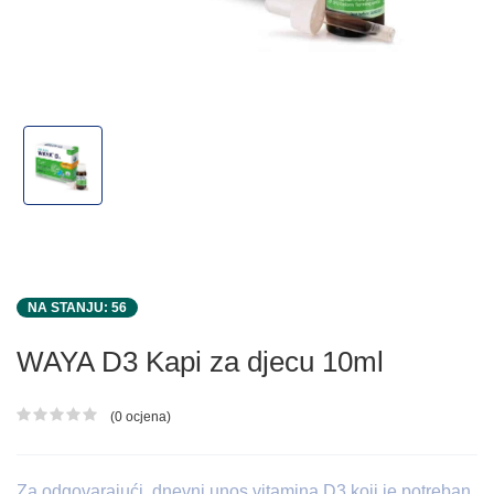
NA STANJU: 56
WAYA D3 Kapi za djecu 10ml
(0 ocjena)
Ocjena proizvoda
Za odgovarajući dnevni unos vitamina D3 koji je potreban