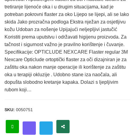
tretiranje lijenoće oka i u drugim situacijama, kad je
potreban pokrovni flaster za oko Lijepo se lijepi, ali se lako
skida Jako prozračna podloga Ekstra nježan za osjetljivu
kožu Udoban za nošenje Upijajući neljepljivi jastučić
Koristiti prema uputstvu i održavati higijenu proizvoda. Za
tačnost i sigurnost važno je pravilno korištenje i čuvanje.
Specifikacije: OPTICLUDE NEXCARE Flaster regular 3M
Nexcare Opticlude ortoptički flaster za oči dizajniran je za
zaštitu oka nakon manje operacije ili korištenje za zaštitu
oka u terapiji okluzije . Udobno stane iza naočala, ali
dopušta slobodno kretanje kapaka. Dolazi s ljepljivim
rubom koji…
SKU:
0050751