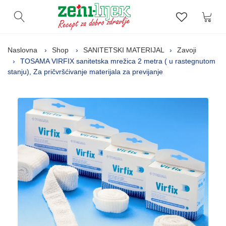
Kor
Otvori pretragu
Lista zelj
Naslovna
Shop
SANITETSKI MATERIJAL
Zavoji
TOSAMA VIRFIX sanitetska mrežica 2 metra ( u rastegnutom
stanju), Za pričvršćivanje materijala za previjanje