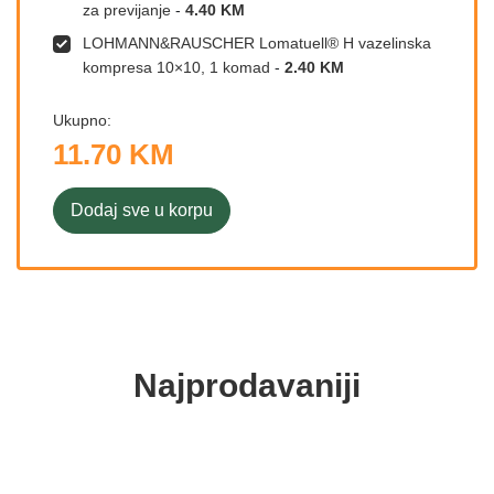
za previjanje
-
4.40 KM
LOHMANN&RAUSCHER Lomatuell® H vazelinska
kompresa 10×10, 1 komad
-
2.40 KM
Ukupno:
11.70 KM
Dodaj sve u korpu
Najprodavaniji