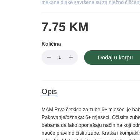
mekane dlake savršene su za nježno čišćenj
7.75 KM
Količina
Dodaj u korpu
Opis
MAM Prva četkica za zube 6+ mjeseci je ba
Pakovanje/oznaka: 6+ mjeseci. Očistite zu
bebama da lako oponašaju način na koji odra
nauče pravilno čistiti zube. Kratka i kompak