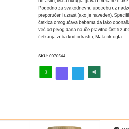
odraslih, Mala okrugla glava i mekane dlake
Pogodno za svakodnevnu upotrebu uz nadzor o
preporučeni uzrast (ako je naveden). Specif
četkica omogućava bebama da lako oponašaju
već od prvog dana nauče pravilno čistiti zub
četkanja zuba kod odraslih, Mala okrugla…
SKU:
0070544