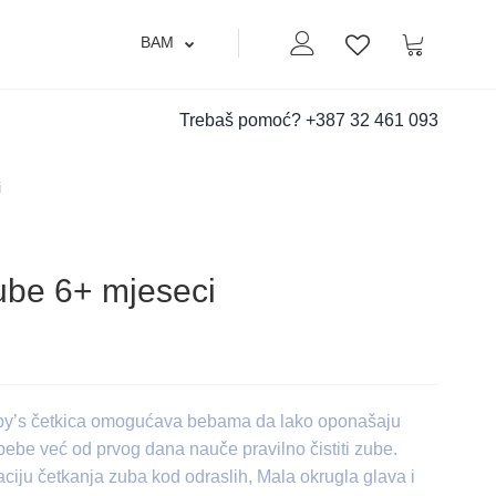
BAM
Moj nalog
Korpa
Lista zelja
Trebaš pomoć?
+387 32 461 093
i
ube 6+ mjeseci
aby’s četkica omogućava bebama da lako oponašaju
 bebe već od prvog dana nauče pravilno čistiti zube.
ciju četkanja zuba kod odraslih, Mala okrugla glava i