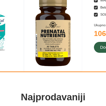
MAM
Beb
SO
Ukupno
106
Do
Najprodavaniji