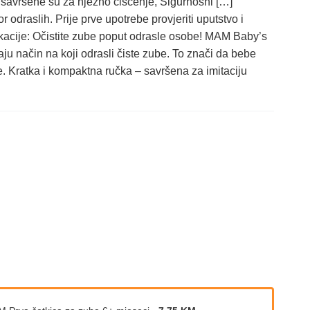
 savršene su za nježno čišćenje, Sigurnosni […]
draslih. Prije prve upotrebe provjeriti uputstvo i
ikacije: Očistite zube poput odrasle osobe! MAM Baby’s
 način na koji odrasli čiste zube. To znači da bebe
e. Kratka i kompaktna ručka – savršena za imitaciju