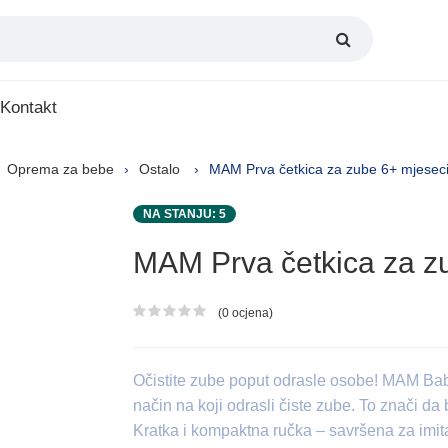
Kontakt
Oprema za bebe
Ostalo
MAM Prva četkica za zube 6+ mjesec
NA STANJU: 5
MAM Prva četkica za z
(0 ocjena)
Ocjena proizvoda
Očistite zube poput odrasle osobe! MAM B
način na koji odrasli čiste zube. To znači da
Kratka i kompaktna ručka – savršena za imita