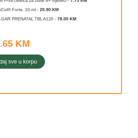
 Prva četkica za zube 6+ mjeseci
-
7.75 KM
iCol® Forte, 10 ml
-
20.90 KM
LGAR PRENATAL TBL A120
-
78.00 KM
:
.65 KM
daj sve u korpu