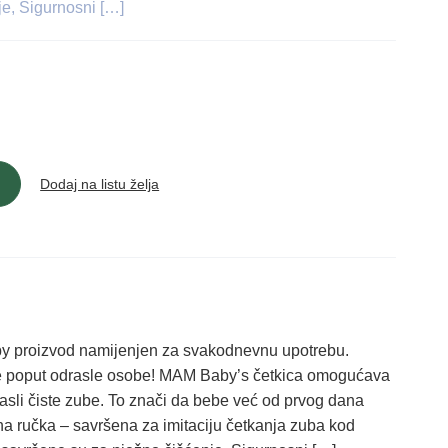
e, Sigurnosni […]
Dodaj na listu želja
by proizvod namijenjen za svakodnevnu upotrebu.
be poput odrasle osobe! MAM Baby’s četkica omogućava
sli čiste zube. To znači da bebe već od prvog dana
tna ručka – savršena za imitaciju četkanja zuba kod