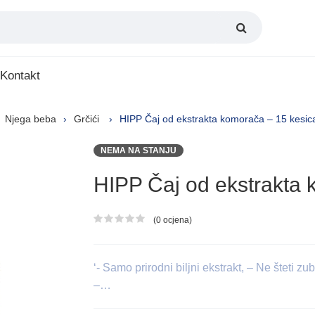
Kontakt
Njega beba
Grčići
HIPP Čaj od ekstrakta komorača – 15 kesi
NEMA NA STANJU
HIPP Čaj od ekstrakta
(0 ocjena)
Ocjena proizvoda
‘- Samo prirodni biljni ekstrakt, – Ne šteti z
–…