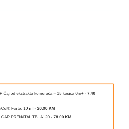
P Čaj od ekstrakta komorača – 15 kesica 0m+
-
7.40
iCol® Forte, 10 ml
-
20.90 KM
LGAR PRENATAL TBL A120
-
78.00 KM