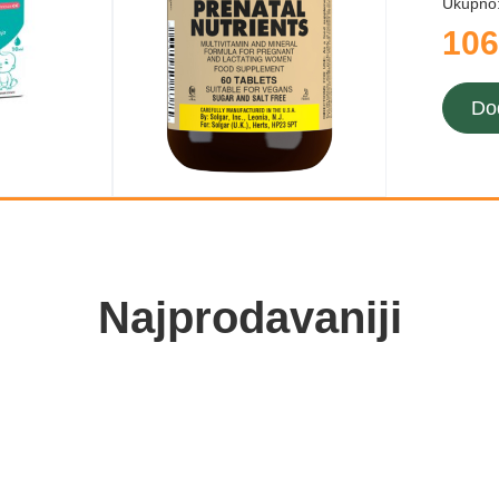
Ukupno
106
Do
Najprodavaniji