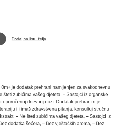
Dodaj na listu želja
a 0m+ je dodatak prehrani namijenjen za svakodnevnu
Ne šteti zubićima vašeg djeteta, – Sastojci iz organske
i preporučenoj dnevnoj dozi. Dodatak prehrani nije
erapiju ili imaš zdravstvena pitanja, konsultuj stručnu
ekstrakt, – Ne šteti zubićima vašeg djeteta, – Sastojci iz
 Bez dodatka šećera, – Bez vještačkih aroma, – Bez