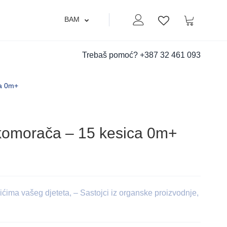
BAM
Moj nalog
Korpa
Lista zelja
Trebaš pomoć?
+387 32 461 093
ca 0m+
 komorača – 15 kesica 0m+
ubićima vašeg djeteta, – Sastojci iz organske proizvodnje,