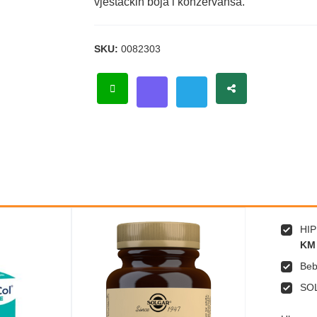
vještačkih boja i konzervansa.
SKU:
0082303
HIP
KM
Beb
SO