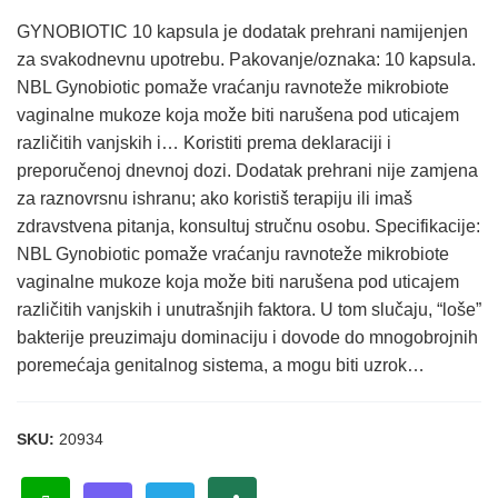
GYNOBIOTIC 10 kapsula je dodatak prehrani namijenjen
za svakodnevnu upotrebu. Pakovanje/oznaka: 10 kapsula.
NBL Gynobiotic pomaže vraćanju ravnoteže mikrobiote
vaginalne mukoze koja može biti narušena pod uticajem
različitih vanjskih i… Koristiti prema deklaraciji i
preporučenoj dnevnoj dozi. Dodatak prehrani nije zamjena
za raznovrsnu ishranu; ako koristiš terapiju ili imaš
zdravstvena pitanja, konsultuj stručnu osobu. Specifikacije:
NBL Gynobiotic pomaže vraćanju ravnoteže mikrobiote
vaginalne mukoze koja može biti narušena pod uticajem
različitih vanjskih i unutrašnjih faktora. U tom slučaju, “loše”
bakterije preuzimaju dominaciju i dovode do mnogobrojnih
poremećaja genitalnog sistema, a mogu biti uzrok…
SKU:
20934