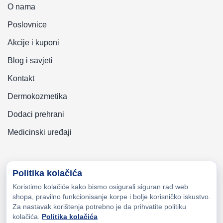
O nama
Poslovnice
Akcije i kuponi
Blog i savjeti
Kontakt
Dermokozmetika
Dodaci prehrani
Medicinski uređaji
Politika kolačića
Koristimo kolačiće kako bismo osigurali siguran rad web
Copyright © 2026 Zeni-Lijek Apoteka. Sva prava zadržana
shopa, pravilno funkcionisanje korpe i bolje korisničko iskustvo.
Za nastavak korištenja potrebno je da prihvatite politiku
kolačića.
Politika kolačića