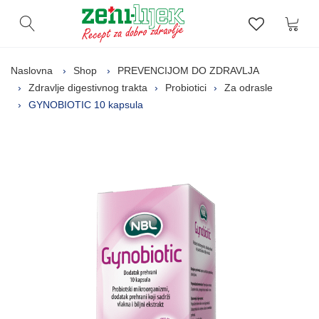
Kor
Otvori pretragu
Lista zelj
Naslovna
Shop
PREVENCIJOM DO ZDRAVLJA
Zdravlje digestivnog trakta
Probiotici
Za odrasle
GYNOBIOTIC 10 kapsula