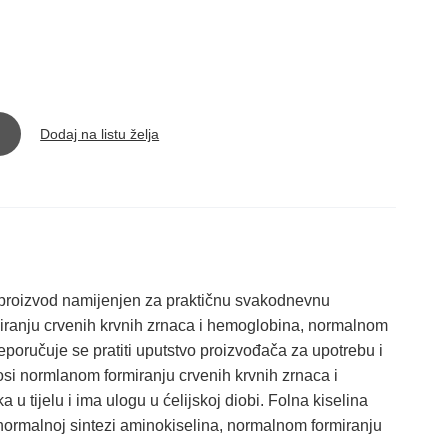
Dodaj na listu želja
oizvod namijenjen za praktičnu svakodnevnu
ranju crvenih krvnih zrnaca i hemoglobina, normalnom
eporučuje se pratiti uputstvo proizvođača za upotrebu i
osi normlanom formiranju crvenih krvnih zrnaca i
 tijelu i ima ulogu u ćelijskoj diobi. Folna kiselina
 normalnoj sintezi aminokiselina, normalnom formiranju