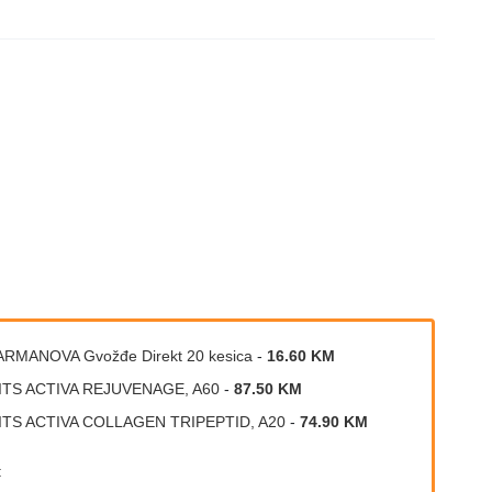
RMANOVA Gvožđe Direkt 20 kesica
-
16.60 KM
ITS ACTIVA REJUVENAGE, A60
-
87.50 KM
ITS ACTIVA COLLAGEN TRIPEPTID, A20
-
74.90 KM
: