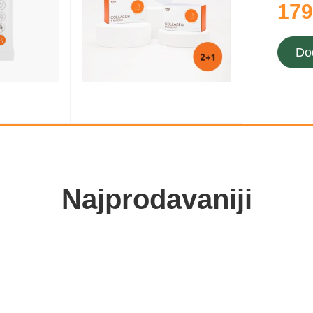
179
Do
Najprodavaniji