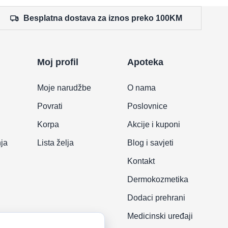
Besplatna dostava za iznos preko 100KM
Moj profil
Apoteka
Moje narudžbe
O nama
Povrati
Poslovnice
Korpa
Akcije i kuponi
nja
Lista želja
Blog i savjeti
Kontakt
Dermokozmetika
Dodaci prehrani
Medicinski uređaji