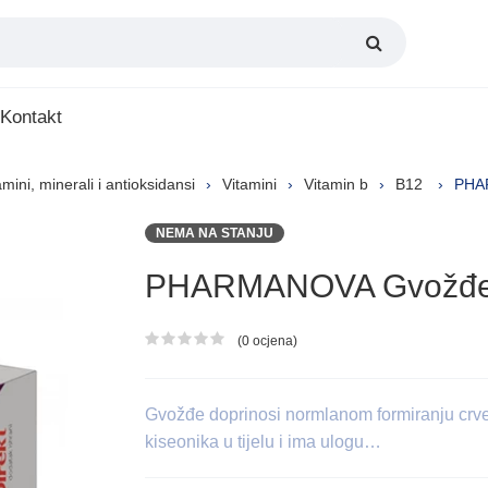
Kontakt
amini, minerali i antioksidansi
Vitamini
Vitamin b
B12
PHAR
NEMA NA STANJU
PHARMANOVA Gvožđe D
(0 ocjena)
Ocjena proizvoda
Gvožđe doprinosi normlanom formiranju crve
kiseonika u tijelu i ima ulogu…