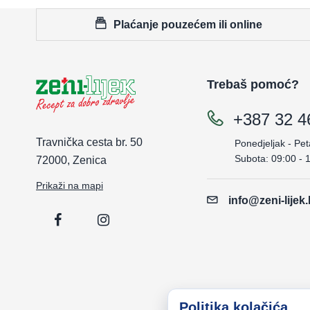
Plaćanje pouzećem ili online
Trebaš pomoć?
+387 32 4
Travnička cesta br. 50
Ponedjeljak - Pet
Subota: 09:00 - 
72000, Zenica
Prikaži na mapi
info@zeni-lijek
Politika kolačića