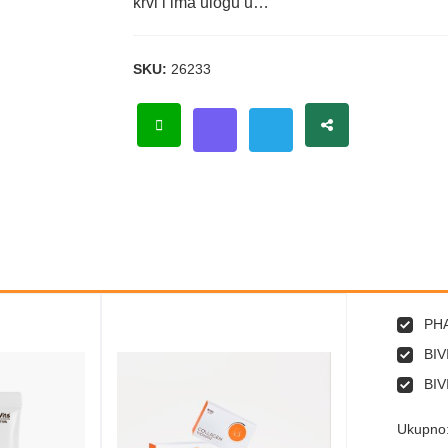
krvi i ima ulogu u…
SKU:
26233
PHA
BIV
BIV
Ukupno