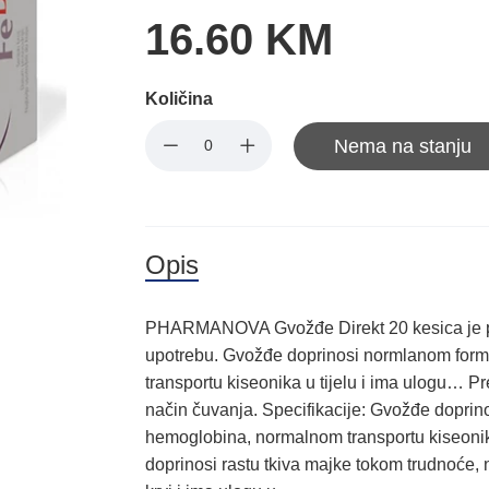
16.60 KM
Količina
Nema na stanju
Opis
PHARMANOVA Gvožđe Direkt 20 kesica je pr
upotrebu. Gvožđe doprinosi normlanom formi
transportu kiseonika u tijelu i ima ulogu… Pr
način čuvanja. Specifikacije: Gvožđe doprin
hemoglobina, normalnom transportu kiseonika u
doprinosi rastu tkiva majke tokom trudnoće,