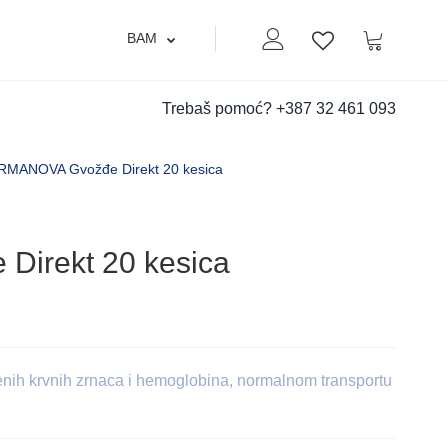
BAM
Moj nalog
Korpa
Lista zelja
Trebaš pomoć?
+387 32 461 093
MANOVA Gvožđe Direkt 20 kesica
irekt 20 kesica
nih krvnih zrnaca i hemoglobina, normalnom transportu