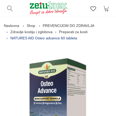
Kor
Otvori pretragu
Lista zelj
Naslovna
Shop
PREVENCIJOM DO ZDRAVLJA
Zdravlje kostiju i zglobova
Preparati za kosti
NATURES AID Osteo advance 60 tableta