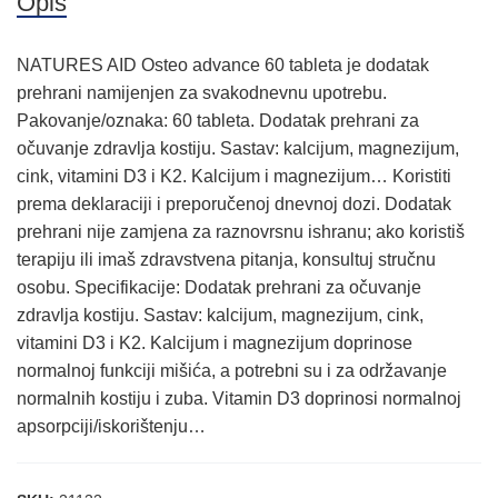
Opis
NATURES AID Osteo advance 60 tableta je dodatak
prehrani namijenjen za svakodnevnu upotrebu.
Pakovanje/oznaka: 60 tableta. Dodatak prehrani za
očuvanje zdravlja kostiju. Sastav: kalcijum, magnezijum,
cink, vitamini D3 i K2. Kalcijum i magnezijum… Koristiti
prema deklaraciji i preporučenoj dnevnoj dozi. Dodatak
prehrani nije zamjena za raznovrsnu ishranu; ako koristiš
terapiju ili imaš zdravstvena pitanja, konsultuj stručnu
osobu. Specifikacije: Dodatak prehrani za očuvanje
zdravlja kostiju. Sastav: kalcijum, magnezijum, cink,
vitamini D3 i K2. Kalcijum i magnezijum doprinose
normalnoj funkciji mišića, a potrebni su i za održavanje
normalnih kostiju i zuba. Vitamin D3 doprinosi normalnoj
apsorpciji/iskorištenju…