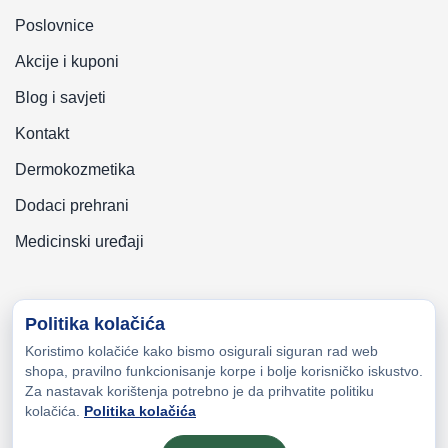
Poslovnice
Akcije i kuponi
Blog i savjeti
Kontakt
Dermokozmetika
Dodaci prehrani
Medicinski uređaji
Politika kolačića
Koristimo kolačiće kako bismo osigurali siguran rad web
Copyright © 2026 Zeni-Lijek Apoteka. Sva prava zadržana
shopa, pravilno funkcionisanje korpe i bolje korisničko iskustvo.
Za nastavak korištenja potrebno je da prihvatite politiku
kolačića.
Politika kolačića