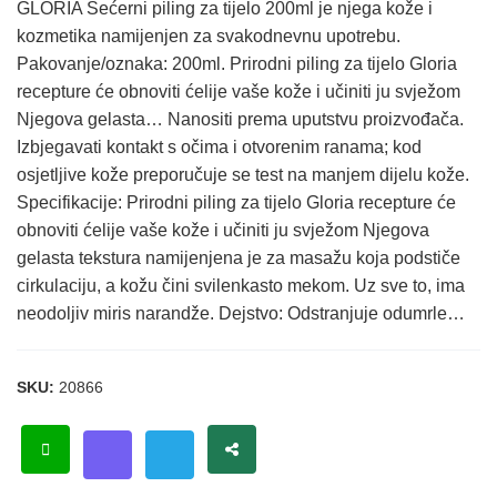
GLORIA Šećerni piling za tijelo 200ml je njega kože i
kozmetika namijenjen za svakodnevnu upotrebu.
Pakovanje/oznaka: 200ml. Prirodni piling za tijelo Gloria
recepture će obnoviti ćelije vaše kože i učiniti ju svježom
Njegova gelasta… Nanositi prema uputstvu proizvođača.
Izbjegavati kontakt s očima i otvorenim ranama; kod
osjetljive kože preporučuje se test na manjem dijelu kože.
Specifikacije: Prirodni piling za tijelo Gloria recepture će
obnoviti ćelije vaše kože i učiniti ju svježom Njegova
gelasta tekstura namijenjena je za masažu koja podstiče
cirkulaciju, a kožu čini svilenkasto mekom. Uz sve to, ima
neodoljiv miris narandže. Dejstvo: Odstranjuje odumrle…
SKU:
20866