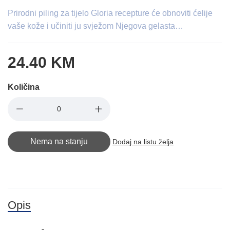
Prirodni piling za tijelo Gloria recepture će obnoviti ćelije
vaše kože i učiniti ju svježom Njegova gelasta…
24.40 KM
Količina
Nema na stanju
Dodaj na listu želja
Opis