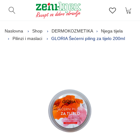
Kor
Otvori pretragu
Lista zelj
Naslovna
Shop
DERMOKOZMETIKA
Njega tijela
Pilinzi i maslaci
GLORIA Šećerni piling za tijelo 200ml