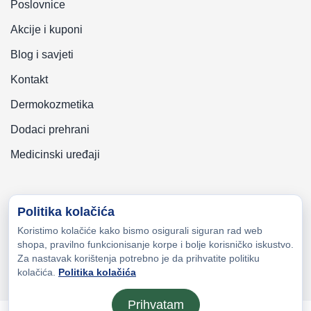
Poslovnice
Akcije i kuponi
Blog i savjeti
Kontakt
Dermokozmetika
Dodaci prehrani
Medicinski uređaji
Politika kolačića
Koristimo kolačiće kako bismo osigurali siguran rad web
Copyright © 2026 Zeni-Lijek Apoteka. Sva prava zadržana
shopa, pravilno funkcionisanje korpe i bolje korisničko iskustvo.
Za nastavak korištenja potrebno je da prihvatite politiku
kolačića.
Politika kolačića
Prihvatam