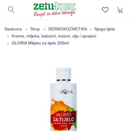
Kor
Otvori pretragu
Lista zelj
Naslovna
Shop
DERMOKOZMETIKA
Njega tijela
Kreme, mlijeka, balzami, losioni, ulja i sprejevi
GLORIA Mlijeko za tijelo 200ml