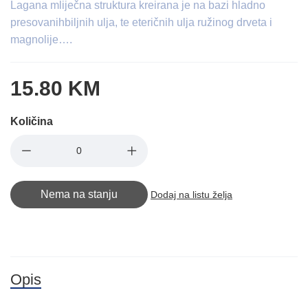
Lagana mliječna struktura kreirana je na bazi hladno
presovanihbiljnih ulja, te eteričnih ulja ružinog drveta i
magnolije….
15.80 KM
Količina
Nema na stanju
Dodaj na listu želja
Opis