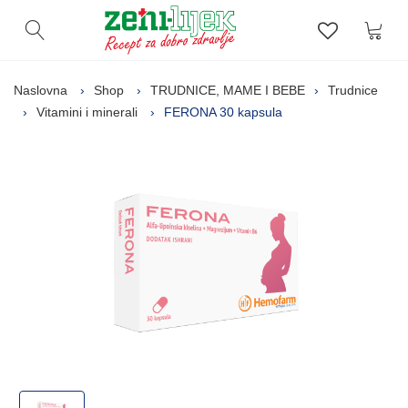
Kor
Otvori pretragu
Lista zelj
Naslovna
Shop
TRUDNICE, MAME I BEBE
Trudnice
Vitamini i minerali
FERONA 30 kapsula