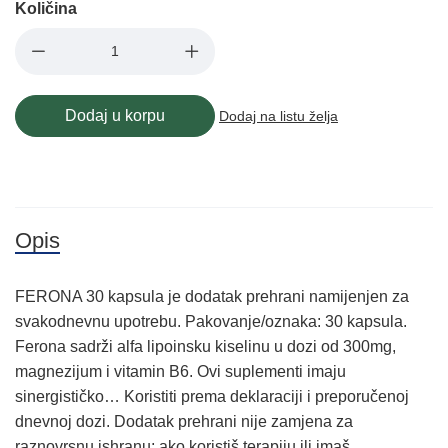
Količina
Dodaj u korpu
Dodaj na listu želja
Opis
FERONA 30 kapsula je dodatak prehrani namijenjen za
svakodnevnu upotrebu. Pakovanje/oznaka: 30 kapsula.
Ferona sadrži alfa lipoinsku kiselinu u dozi od 300mg,
magnezijum i vitamin B6. Ovi suplementi imaju
sinergističko… Koristiti prema deklaraciji i preporučenoj
dnevnoj dozi. Dodatak prehrani nije zamjena za
raznovrsnu ishranu; ako koristiš terapiju ili imaš