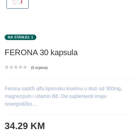
NA STANJU: 1
FERONA 30 kapsula
(0 ocjena)
Ocjena proizvoda
Ferona sadrži alfa lipoinsku kiselinu u dozi od 300mg,
magnezijum i vitamin B6. Ovi suplementi imaju
sinergističko…
34.29 KM