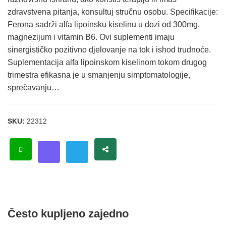
zdravstvena pitanja, konsultuj stručnu osobu. Specifikacije:
Ferona sadrži alfa lipoinsku kiselinu u dozi od 300mg,
magnezijum i vitamin B6. Ovi suplementi imaju
sinergističko pozitivno djelovanje na tok i ishod trudnoće.
Suplementacija alfa lipoinskom kiselinom tokom drugog
trimestra efikasna je u smanjenju simptomatologije,
sprečavanju…
SKU:
22312
Često kupljeno zajedno