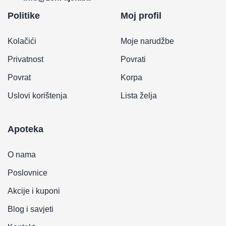
Politike
Moj profil
Kolačići
Moje narudžbe
Privatnost
Povrati
Povrat
Korpa
Uslovi korištenja
Lista želja
Apoteka
O nama
Poslovnice
Akcije i kuponi
Blog i savjeti