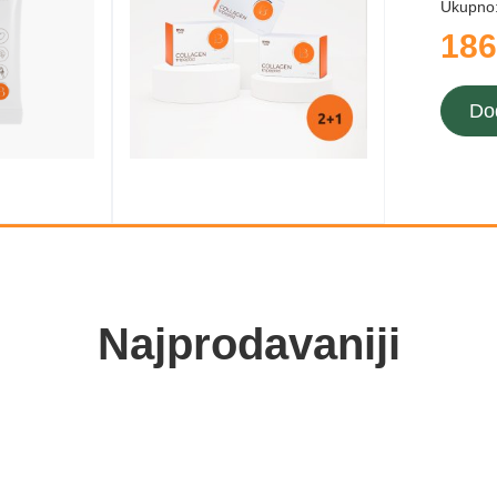
Ukupno
186
Do
Najprodavaniji