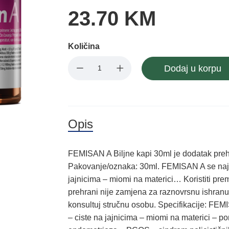
23.70 KM
Količina
Dodaj u korpu
Opis
FEMISAN A Biljne kapi 30ml je dodatak pre
Pakovanje/oznaka: 30ml. FEMISAN A se najčeš
jajnicima – miomi na materici… Koristiti pre
prehrani nije zamjena za raznovrsnu ishranu; 
konsultuj stručnu osobu. Specifikacije: FEMI
– ciste na jajnicima – miomi na materici – p