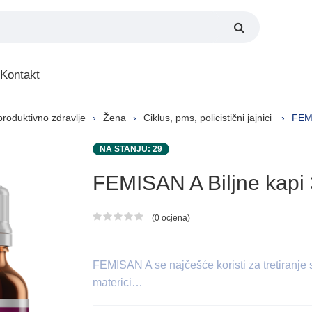
Kontakt
roduktivno zdravlje
Žena
Ciklus, pms, policistični jajnici
FEMI
NA STANJU: 29
FEMISAN A Biljne kapi
(0 ocjena)
Ocjena proizvoda
FEMISAN A se najčešće koristi za tretiranje 
materici…