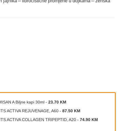
 jajnika – fibrocistične promjene u dojkama – ženska
ISAN A Biljne kapi 30ml
-
23.70 KM
ITS ACTIVA REJUVENAGE, A60
-
87.50 KM
ITS ACTIVA COLLAGEN TRIPEPTID, A20
-
74.90 KM