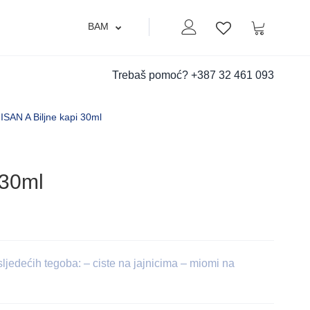
BAM
Moj nalog
Korpa
Lista zelja
Trebaš pomoć?
+387 32 461 093
SAN A Biljne kapi 30ml
 30ml
sljedećih tegoba: – ciste na jajnicima – miomi na