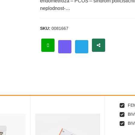
endometrioza – PCOS – sindrom policističnih
neplodnost-…
SKU:
0081667
FEM
BIV
BIV