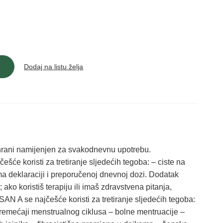
Dodaj na listu želja
hrani namijenjen za svakodnevnu upotrebu.
će koristi za tretiranje sljedećih tegoba: – ciste na
ma deklaraciji i preporučenoj dnevnoj dozi. Dodatak
ako koristiš terapiju ili imaš zdravstvena pitanja,
SAN A se najčešće koristi za tretiranje sljedećih tegoba:
oremećaji menstrualnog ciklusa – bolne mentruacije –