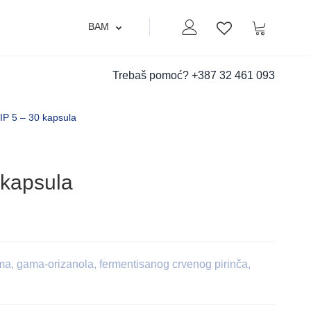
BAM
Moj nalog
Korpa
Lista zelja
Trebaš pomoć?
+387 32 461 093
 5 – 30 kapsula
kapsula
oma, gama-orizanola, fermentisanog crvenog pirinča,