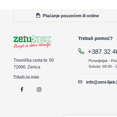
Plaćanje pouzećem ili online
Trebaš pomoć?
+387 32 4
Travnička cesta br. 50
Ponedjeljak - Pet
Subota: 09:00 - 
72000, Zenica
Prikaži na mapi
info@zeni-lijek