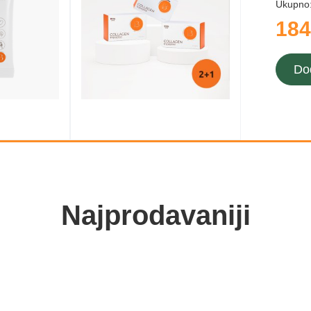
Ukupno
184
Do
Najprodavaniji