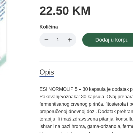
22.50 KM
Količina
Dodaj u korpu
Opis
ESI NORMOLIP 5 – 30 kapsula je dodatak p
Pakovanje/oznaka: 30 kapsula. Ovaj preparat
fermentisanog crvenog pirinča, fitosterola i 
preporučenoj dnevnoj dozi. Dodatak prehrani
terapiju ili imaš zdravstvena pitanja, konsul
ishrani na bazi hroma, gama-orizanola, fermen