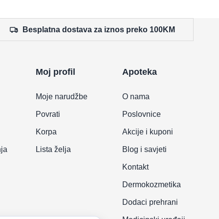
Besplatna dostava za iznos preko 100KM
Moj profil
Apoteka
Moje narudžbe
O nama
Povrati
Poslovnice
Korpa
Akcije i kuponi
nja
Lista želja
Blog i savjeti
Kontakt
Dermokozmetika
Dodaci prehrani