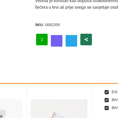
Veoma je koristan kao dopuna svakodnevnoj 
šećera u krvi ali prije svega se savjetuje 
SKU:
0082209
ESI
BIV
BIV