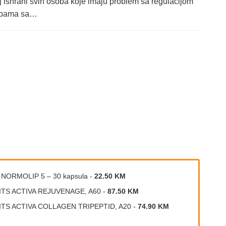
ishrani svih osoba koje imaju problem sa regulacijom
osobama sa…
 NORMOLIP 5 – 30 kapsula
-
22.50 KM
ITS ACTIVA REJUVENAGE, A60
-
87.50 KM
ITS ACTIVA COLLAGEN TRIPEPTID, A20
-
74.90 KM