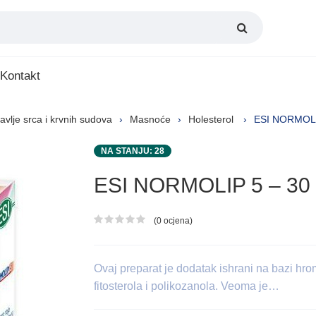
Kontakt
avlje srca i krvnih sudova
Masnoće
Holesterol
ESI NORMOLIP
NA STANJU: 28
ESI NORMOLIP 5 – 30 
(0 ocjena)
Ocjena proizvoda
Ovaj preparat je dodatak ishrani na bazi hr
fitosterola i polikozanola. Veoma je…