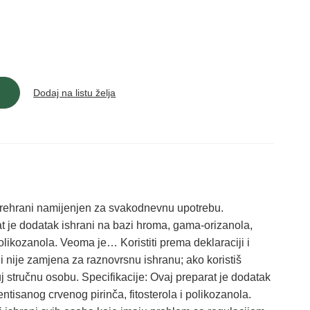
Dodaj na listu želja
rehrani namijenjen za svakodnevnu upotrebu.
 je dodatak ishrani na bazi hroma, gama-orizanola,
polikozanola. Veoma je… Koristiti prema deklaraciji i
 nije zamjena za raznovrsnu ishranu; ako koristiš
tuj stručnu osobu. Specifikacije: Ovaj preparat je dodatak
tisanog crvenog pirinča, fitosterola i polikozanola.