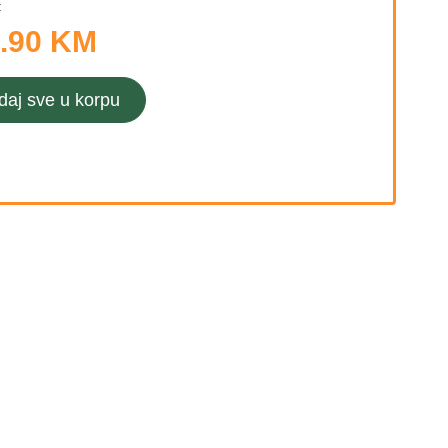
:
.90 KM
daj sve u korpu