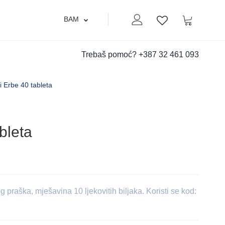
BAM
Moj nalog
Korpa
Lista zelja
Trebaš pomoć?
+387 32 461 093
i Erbe 40 tableta
bleta
praška, mješavina 10 ljekovitih biljaka. Koristi se kod: