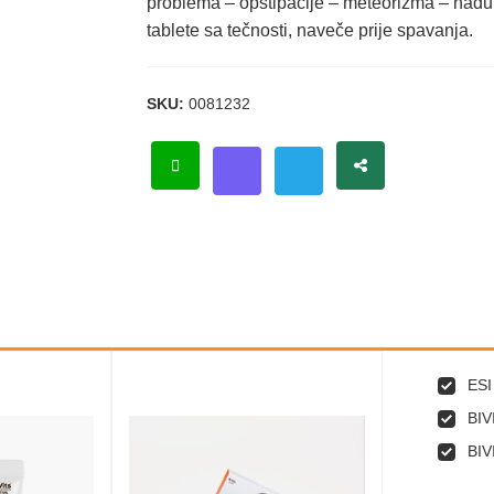
problema – opstipacije – meteorizma – naduto
tablete sa tečnosti, naveče prije spavanja.
SKU:
0081232
ESI
BIV
BIV