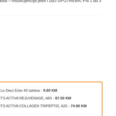
sti – insuficijencije jetre i žuči UPOTREBA: Piti 1 do 3
 Le Dieci Erbe 40 tableta
-
9.80 KM
ITS ACTIVA REJUVENAGE, A60
-
87.50 KM
ITS ACTIVA COLLAGEN TRIPEPTID, A20
-
74.90 KM