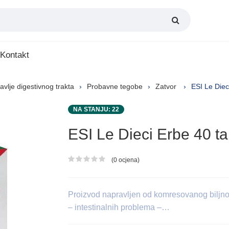
Kontakt
avlje digestivnog trakta
Probavne tegobe
Zatvor
ESI Le Diec
NA STANJU: 22
ESI Le Dieci Erbe 40 ta
(0 ocjena)
Ocjena proizvoda
Proizvod napravljen od komresovanog biljnog 
– intestinalnih problema –…