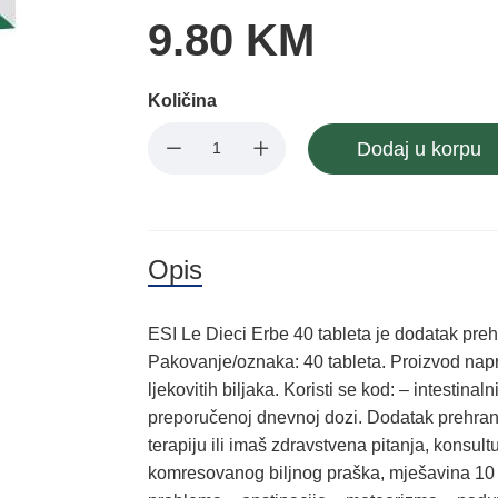
9.80 KM
Količina
Dodaj u korpu
Opis
ESI Le Dieci Erbe 40 tableta je dodatak pr
Pakovanje/oznaka: 40 tableta. Proizvod nap
ljekovitih biljaka. Koristi se kod: – intestina
preporučenoj dnevnoj dozi. Dodatak prehrani
terapiju ili imaš zdravstvena pitanja, konsul
komresovanog biljnog praška, mješavina 10 lje