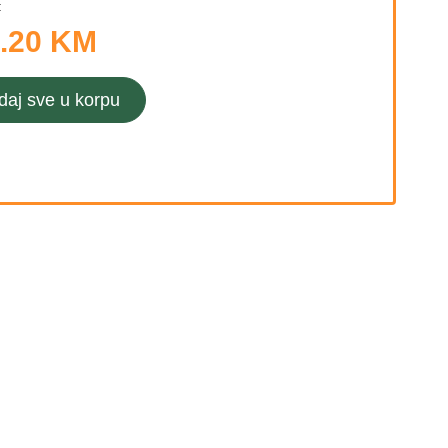
:
.20 KM
daj sve u korpu