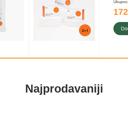
Ukupno
172
Do
Najprodavaniji