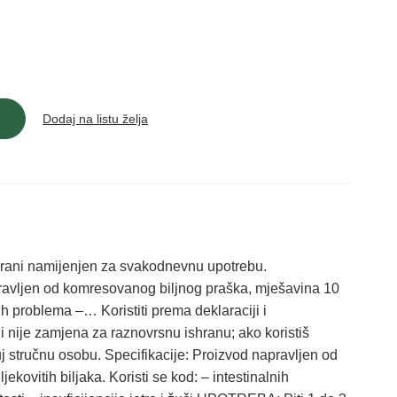
Dodaj na listu želja
ehrani namijenjen za svakodnevnu upotrebu.
ravljen od komresovanog biljnog praška, mješavina 10
lnih problema –… Koristiti prema deklaraciji i
 nije zamjena za raznovrsnu ishranu; ako koristiš
tuj stručnu osobu. Specifikacije: Proizvod napravljen od
kovitih biljaka. Koristi se kod: – intestinalnih