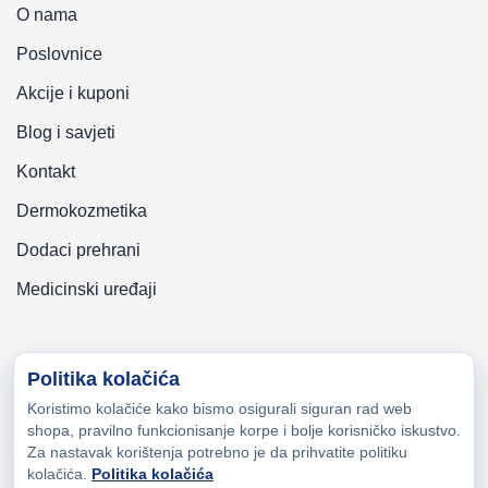
O nama
Poslovnice
Akcije i kuponi
Blog i savjeti
Kontakt
Dermokozmetika
Dodaci prehrani
Medicinski uređaji
Politika kolačića
Koristimo kolačiće kako bismo osigurali siguran rad web
Copyright © 2026 Zeni-Lijek Apoteka. Sva prava zadržana
shopa, pravilno funkcionisanje korpe i bolje korisničko iskustvo.
Za nastavak korištenja potrebno je da prihvatite politiku
kolačića.
Politika kolačića