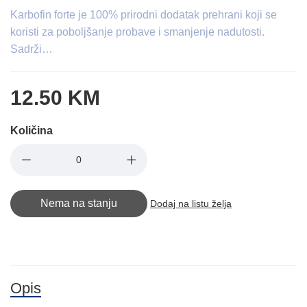
Karbofin forte je 100% prirodni dodatak prehrani koji se
koristi za poboljšanje probave i smanjenje nadutosti.
Sadrži…
12.50 KM
Količina
Nema na stanju
Dodaj na listu želja
Opis