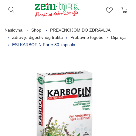
Kor
Otvori pretragu
Lista zelj
Naslovna
Shop
PREVENCIJOM DO ZDRAVLJA
Zdravlje digestivnog trakta
Probavne tegobe
Dijareja
ESI KARBOFIN Forte 30 kapsula