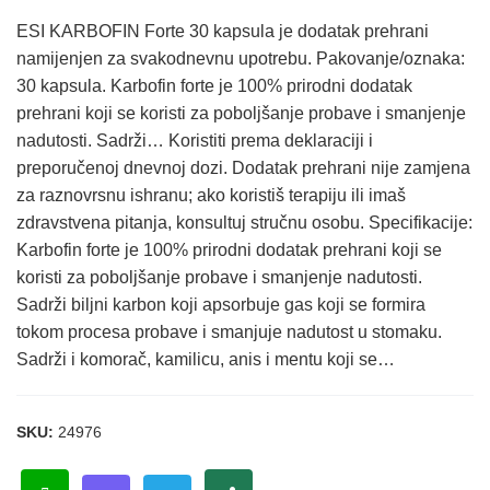
ESI KARBOFIN Forte 30 kapsula je dodatak prehrani
namijenjen za svakodnevnu upotrebu. Pakovanje/oznaka:
30 kapsula. Karbofin forte je 100% prirodni dodatak
prehrani koji se koristi za poboljšanje probave i smanjenje
nadutosti. Sadrži… Koristiti prema deklaraciji i
preporučenoj dnevnoj dozi. Dodatak prehrani nije zamjena
za raznovrsnu ishranu; ako koristiš terapiju ili imaš
zdravstvena pitanja, konsultuj stručnu osobu. Specifikacije:
Karbofin forte je 100% prirodni dodatak prehrani koji se
koristi za poboljšanje probave i smanjenje nadutosti.
Sadrži biljni karbon koji apsorbuje gas koji se formira
tokom procesa probave i smanjuje nadutost u stomaku.
Sadrži i komorač, kamilicu, anis i mentu koji se…
SKU:
24976