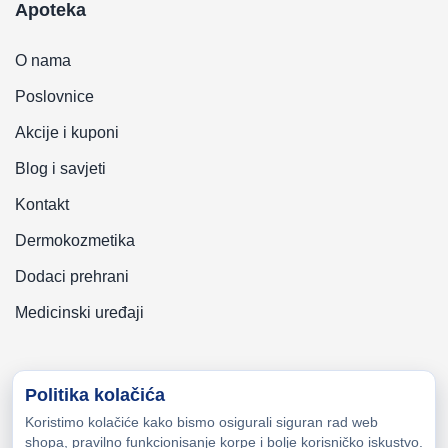
Apoteka
O nama
Poslovnice
Akcije i kuponi
Blog i savjeti
Kontakt
Dermokozmetika
Dodaci prehrani
Medicinski uređaji
Politika kolačića
Koristimo kolačiće kako bismo osigurali siguran rad web
Copyright © 2026 Zeni-Lijek Apoteka. Sva prava zadržana
shopa, pravilno funkcionisanje korpe i bolje korisničko iskustvo.