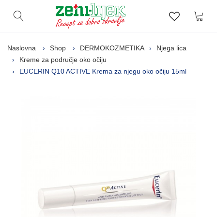
Kor
Otvori pretragu
Lista zelj
Naslovna
Shop
DERMOKOZMETIKA
Njega lica
Kreme za područje oko očiju
EUCERIN Q10 ACTIVE Krema za njegu oko očiju 15ml