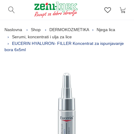
Kor
Otvori pretragu
Lista zelj
Naslovna
Shop
DERMOKOZMETIKA
Njega lica
Serumi, koncentrati i ulja za lice
EUCERIN HYALURON- FILLER Koncentrat za ispunjavanje
bora 6x5ml