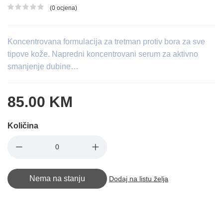
(0 ocjena)
Ocjena proizvoda
Koncentrovana formulacija za tretman protiv bora za sve
tipove kože. Napredni koncentrovani serum za aktivno
smanjenje dubine…
85.00 KM
Količina
Nema na stanju
Dodaj na listu želja