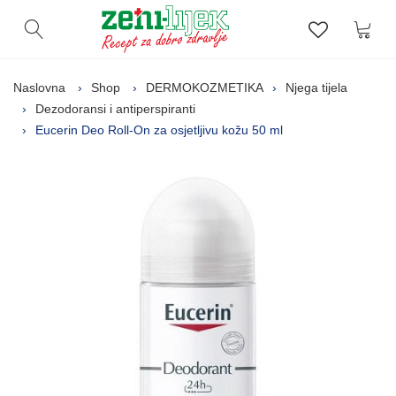
Kor
Otvori pretragu
Lista zelj
Naslovna
Shop
DERMOKOZMETIKA
Njega tijela
Dezodoransi i antiperspiranti
Eucerin Deo Roll-On za osjetljivu kožu 50 ml