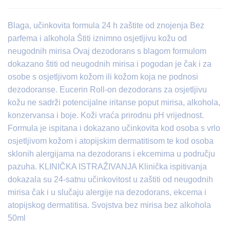
Blaga, učinkovita formula 24 h zaštite od znojenja Bez
parfema i alkohola Štiti iznimno osjetljivu kožu od
neugodnih mirisa Ovaj dezodorans s blagom formulom
dokazano štiti od neugodnih mirisa i pogodan je čak i za
osobe s osjetljivom kožom ili kožom koja ne podnosi
dezodoranse. Eucerin Roll-on dezodorans za osjetljivu
kožu ne sadrži potencijalne iritanse poput mirisa, alkohola,
konzervansa i boje. Koži vraća prirodnu pH vrijednost.
Formula je ispitana i dokazano učinkovita kod osoba s vrlo
osjetljivom kožom i atopijskim dermatitisom te kod osoba
sklonih alergijama na dezodorans i ekcemima u području
pazuha. KLINIČKA ISTRAŽIVANJA Klinička ispitivanja
dokazala su 24-satnu učinkovitost u zaštiti od neugodnih
mirisa čak i u slučaju alergije na dezodorans, ekcema i
atopijskog dermatitisa. Svojstva bez mirisa bez alkohola
50ml