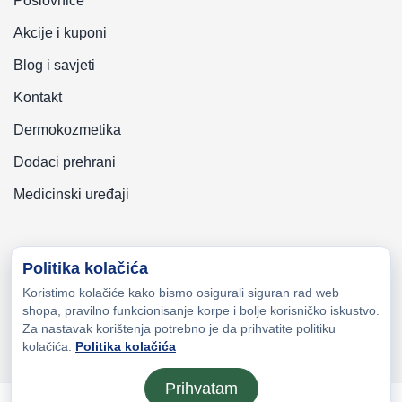
Poslovnice
Akcije i kuponi
Blog i savjeti
Kontakt
Dermokozmetika
Dodaci prehrani
Medicinski uređaji
Politika kolačića
Koristimo kolačiće kako bismo osigurali siguran rad web
Copyright © 2026 Zeni-Lijek Apoteka. Sva prava zadržana
shopa, pravilno funkcionisanje korpe i bolje korisničko iskustvo.
Za nastavak korištenja potrebno je da prihvatite politiku
kolačića.
Politika kolačića
Prihvatam