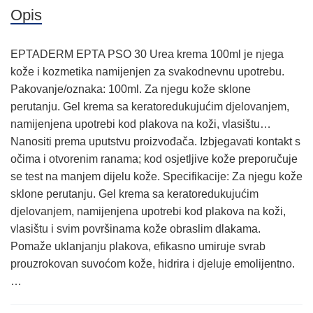
Opis
EPTADERM EPTA PSO 30 Urea krema 100ml je njega
kože i kozmetika namijenjen za svakodnevnu upotrebu.
Pakovanje/oznaka: 100ml. Za njegu kože sklone
perutanju. Gel krema sa keratoredukujućim djelovanjem,
namijenjena upotrebi kod plakova na koži, vlasištu…
Nanositi prema uputstvu proizvođača. Izbjegavati kontakt s
očima i otvorenim ranama; kod osjetljive kože preporučuje
se test na manjem dijelu kože. Specifikacije: Za njegu kože
sklone perutanju. Gel krema sa keratoredukujućim
djelovanjem, namijenjena upotrebi kod plakova na koži,
vlasištu i svim površinama kože obraslim dlakama.
Pomaže uklanjanju plakova, efikasno umiruje svrab
prouzrokovan suvoćom kože, hidrira i djeluje emolijentno.
…