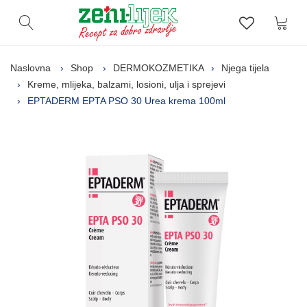
Kor
Otvori pretragu
Lista zelj
Naslovna
Shop
DERMOKOZMETIKA
Njega tijela
Kreme, mlijeka, balzami, losioni, ulja i sprejevi
EPTADERM EPTA PSO 30 Urea krema 100ml