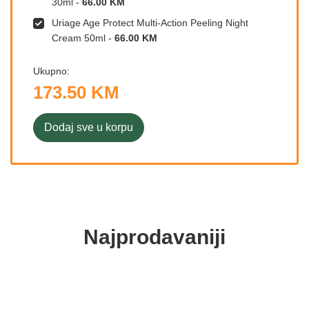
30ml
-
66.00 KM
Uriage Age Protect Multi-Action Peeling Night
Cream 50ml
-
66.00 KM
Ukupno:
173.50 KM
Dodaj sve u korpu
Najprodavaniji