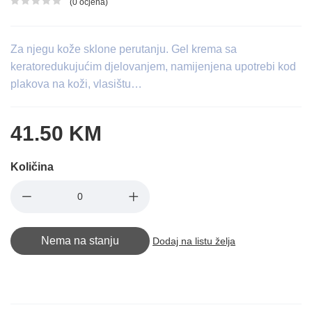
(0 ocjena)
Ocjena proizvoda
Za njegu kože sklone perutanju. Gel krema sa
keratoredukujućim djelovanjem, namijenjena upotrebi kod
plakova na koži, vlasištu…
41.50 KM
Količina
Nema na stanju
Dodaj na listu želja