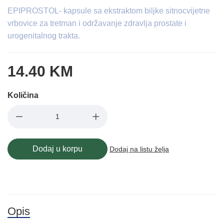
EPIPROSTOL- kapsule sa ekstraktom biljke sitnocvijetne
vrbovice za tretman i održavanje zdravlja prostate i
urogenitalnog trakta.
14.40 KM
Količina
Dodaj u korpu
Dodaj na listu želja
Opis