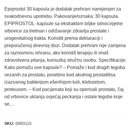
Epiprostol 30 kapsula je dodatak prehrani namijenjen za
svakodnevnu upotrebu. Pakovanje/oznaka: 30 kapsula.
EPIPROSTOL- kapsule sa ekstraktom biljke sitnocvijetne
vrbovice za tretman i održavanje zdravlja prostate i
urogenitalnog trakta. Koristiti prema deklaraciji i
preporučenoj dnevnoj dozi. Dodatak prehrani nije zamjena
za raznovrsnu ishranu; ako koristiš terapiju ili imaš
zdravstvena pitanja, konsultuj stručnu osobu. Specifikacije:
Kako pomažu ove kapsule? – Pomaže i kod drugih tegoba
vezanih za prostatu, posebno kod akutnog prostatitisa
izazvanog bakterijom ešerihijom koli, klebsielom,
proteusom. – Kod pacijenata koji su operisali prostatu, čaj
od vrbovice uklanja osjećaj peckanja i ostale tegobe koje
se…
SKU:
0083115