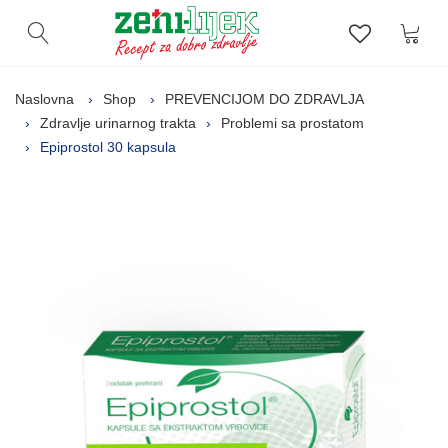
Kor
Otvori pretragu
Lista zelj
Naslovna
Shop
PREVENCIJOM DO ZDRAVLJA
Zdravlje urinarnog trakta
Problemi sa prostatom
Epiprostol 30 kapsula