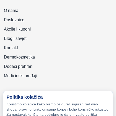
O nama
Poslovnice
Akcije i kuponi
Blog i savjeti
Kontakt
Dermokozmetika
Dodaci prehrani
Medicinski uređaji
Politika kolačića
Koristimo kolačiće kako bismo osigurali siguran rad web
Copyright © 2026 Zeni-Lijek Apoteka. Sva prava zadržana
shopa, pravilno funkcionisanje korpe i bolje korisničko iskustvo.
Za nastavak korištenja potrebno je da prihvatite politiku