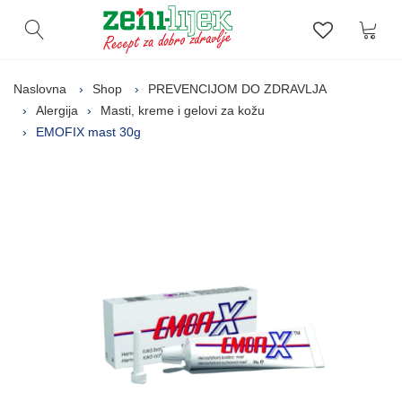
Kor
Otvori pretragu
Lista zelj
Naslovna
Shop
PREVENCIJOM DO ZDRAVLJA
Alergija
Masti, kreme i gelovi za kožu
EMOFIX mast 30g