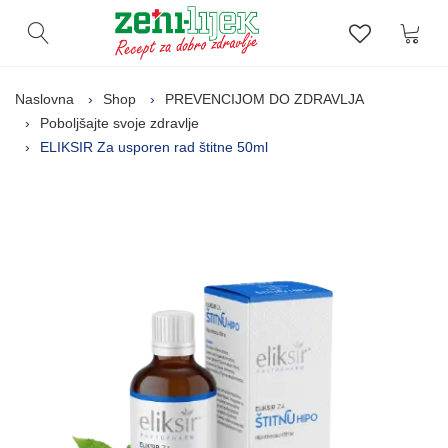
Kor
Otvori pretragu
Lista zelj
Naslovna
Shop
PREVENCIJOM DO ZDRAVLJA
Poboljšajte svoje zdravlje
ELIKSIR Za usporen rad štitne 50ml