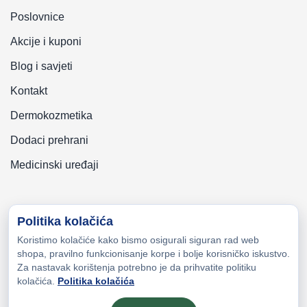
Poslovnice
Akcije i kuponi
Blog i savjeti
Kontakt
Dermokozmetika
Dodaci prehrani
Medicinski uređaji
Politika kolačića
Koristimo kolačiće kako bismo osigurali siguran rad web
Copyright © 2026 Zeni-Lijek Apoteka. Sva prava zadržana
shopa, pravilno funkcionisanje korpe i bolje korisničko iskustvo.
Za nastavak korištenja potrebno je da prihvatite politiku
kolačića.
Politika kolačića