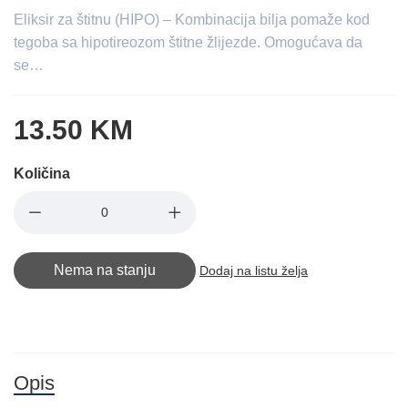
Eliksir za štitnu (HIPO) – Kombinacija bilja pomaže kod
tegoba sa hipotireozom štitne žlijezde. Omogućava da
se…
13.50 KM
Količina
Nema na stanju
Dodaj na listu želja
Opis