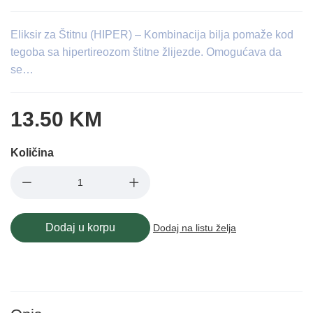
Eliksir za Štitnu (HIPER) – Kombinacija bilja pomaže kod
tegoba sa hipertireozom štitne žlijezde. Omogućava da
se…
13.50 KM
Količina
Dodaj u korpu
Dodaj na listu želja