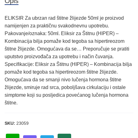
Opis
ELIKSIR Za ubrzan rad štitne žlijezde 50ml je proizvod
namijenjen za praktičnu svakodnevnu upotrebu.
Pakovanje/oznaka: 50ml. Eliksir za Štitnu (HIPER) –
Kombinacija bilja pomaže kod tegoba sa hipertireozom
štitne žlijezde. Omogućava da se… Preporučuje se pratiti
uputstvo proizvođača za upotrebu i način čuvanja.
Specifikacije: Eliksir za Štitnu (HIPER) – Kombinacija bilja
pomaže kod tegoba sa hipertireozom štitne žlijezde.
Omogućava da se smanji nivo lučenja hormona štitne
žlijezde, smiruje rad srca, poboljšava cirkulaciju i ostale
simptome koji su posljedica povećanog lučenja hormona
štitne.
SKU:
23059