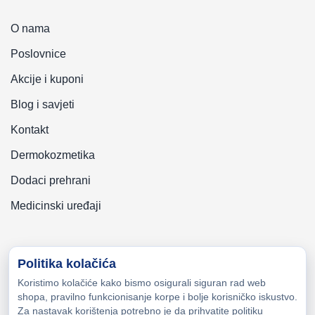
O nama
Poslovnice
Akcije i kuponi
Blog i savjeti
Kontakt
Dermokozmetika
Dodaci prehrani
Medicinski uređaji
Politika kolačića
Koristimo kolačiće kako bismo osigurali siguran rad web
Copyright © 2026 Zeni-Lijek Apoteka. Sva prava zadržana
shopa, pravilno funkcionisanje korpe i bolje korisničko iskustvo.
Za nastavak korištenja potrebno je da prihvatite politiku