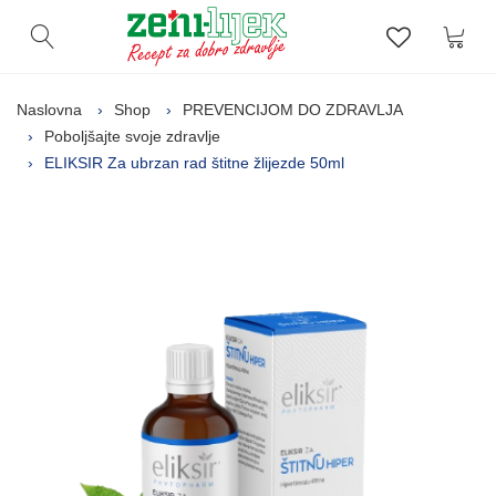
Kor
Otvori pretragu
Lista zelj
Naslovna
Shop
PREVENCIJOM DO ZDRAVLJA
Poboljšajte svoje zdravlje
ELIKSIR Za ubrzan rad štitne žlijezde 50ml