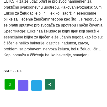
ELIKSIR za želudac 50ml je proizvod namijenjen za
praktičnu svakodnevnu upotrebu. Pakovanje/oznaka: 50ml.
Eliksir za želudac je biljni lijek koji sadrži 4 esencijalne
biljke za liječenje želučanih tegoba kao što… Preporučuje
se pratiti uputstvo proizvođača za upotrebu i način čuvanja.
Specifikacije: Eliksir za želudac je biljni lijek koji sadrži 4
esencijalne biljke za liječenje želučanih tegoba kao što su:
čišćenje heliko bakterije, gastritis, nadutost, zatvor,
problemi sa probavom, nervoza želuca, bol u želucu, čir…
Kapi pomažu u čišćenju heliko bakterije, smanjenju…
SKU:
22156