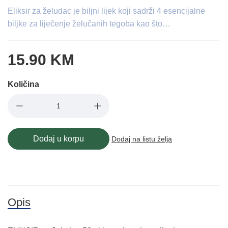
Eliksir za želudac je biljni lijek koji sadrži 4 esencijalne
biljke za liječenje želučanih tegoba kao što…
15.90 KM
Količina
Dodaj u korpu
Dodaj na listu želja
Opis