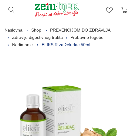
Kor
Otvori pretragu
Lista zelj
Naslovna
Shop
PREVENCIJOM DO ZDRAVLJA
Zdravlje digestivnog trakta
Probavne tegobe
Nadimanje
ELIKSIR za želudac 50ml