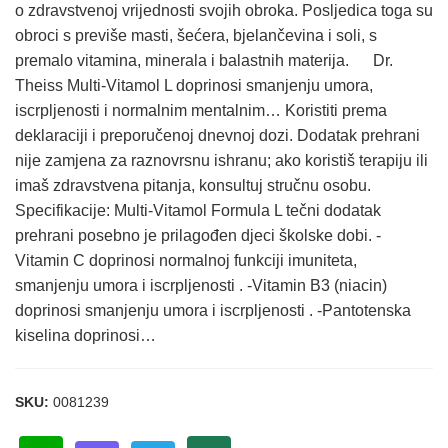
o zdravstvenoj vrijednosti svojih obroka. Posljedica toga su
obroci s previše masti, šećera, bjelančevina i soli, s
premalo vitamina, minerala i balastnih materija. Dr.
Theiss Multi-Vitamol L doprinosi smanjenju umora,
iscrpljenosti i normalnim mentalnim… Koristiti prema
deklaraciji i preporučenoj dnevnoj dozi. Dodatak prehrani
nije zamjena za raznovrsnu ishranu; ako koristiš terapiju ili
imaš zdravstvena pitanja, konsultuj stručnu osobu.
Specifikacije: Multi-Vitamol Formula L tečni dodatak
prehrani posebno je prilagođen djeci školske dobi. -
Vitamin C doprinosi normalnoj funkciji imuniteta,
smanjenju umora i iscrpljenosti . -Vitamin B3 (niacin)
doprinosi smanjenju umora i iscrpljenosti . -Pantotenska
kiselina doprinosi…
SKU:
0081239