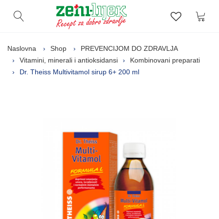
Kor
Otvori pretragu
Lista zelj
Naslovna
Shop
PREVENCIJOM DO ZDRAVLJA
Vitamini, minerali i antioksidansi
Kombinovani preparati
Dr. Theiss Multivitamol sirup 6+ 200 ml