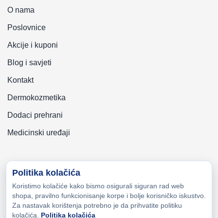
O nama
Poslovnice
Akcije i kuponi
Blog i savjeti
Kontakt
Dermokozmetika
Dodaci prehrani
Medicinski uređaji
Politika kolačića
Koristimo kolačiće kako bismo osigurali siguran rad web
Copyright © 2026 Zeni-Lijek Apoteka. Sva prava zadržana
shopa, pravilno funkcionisanje korpe i bolje korisničko iskustvo.
Za nastavak korištenja potrebno je da prihvatite politiku
kolačića.
Politika kolačića