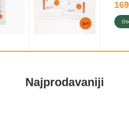
169
Do
Najprodavaniji