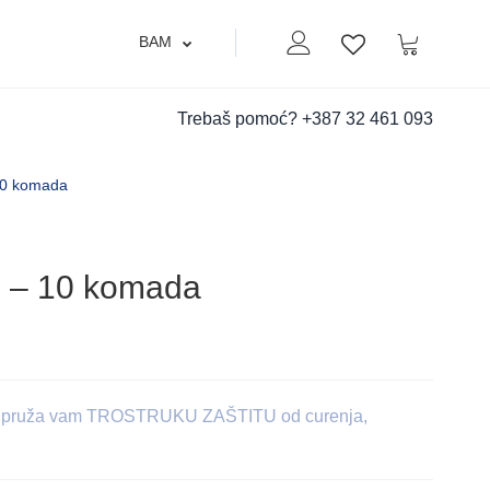
BAM
Moj nalog
Korpa
Lista zelja
Trebaš pomoć?
+387 32 461 093
10 komada
i – 10 komada
 pruža vam TROSTRUKU ZAŠTITU od curenja,