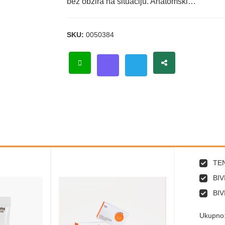
bez obzira na situaciju. Anatomski…
SKU:
0050384
TEN
BIV
BIV
Ukupno