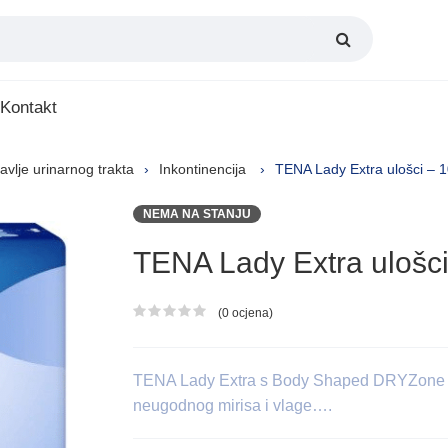
Kontakt
avlje urinarnog trakta
Inkontinencija
TENA Lady Extra ulošci – 
NEMA NA STANJU
TENA Lady Extra ulošc
(0 ocjena)
Ocjena proizvoda
TENA Lady Extra s Body Shaped DRYZone
neugodnog mirisa i vlage….