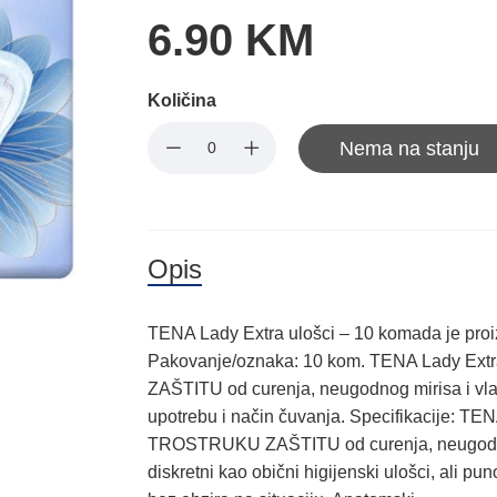
6.90 KM
Količina
Nema na stanju
Opis
TENA Lady Extra ulošci – 10 komada je pro
Pakovanje/oznaka: 10 kom. TENA Lady E
ZAŠTITU od curenja, neugodnog mirisa i vla
upotrebu i način čuvanja. Specifikacije: 
TROSTRUKU ZAŠTITU od curenja, neugodnog 
diskretni kao obični higijenski ulošci, ali pu