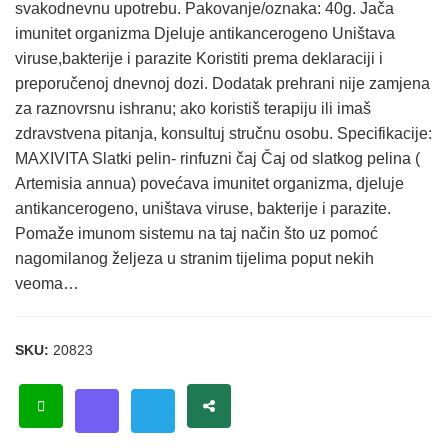
svakodnevnu upotrebu. Pakovanje/oznaka: 40g. Jača
imunitet organizma Djeluje antikancerogeno Uništava
viruse,bakterije i parazite Koristiti prema deklaraciji i
preporučenoj dnevnoj dozi. Dodatak prehrani nije zamjena
za raznovrsnu ishranu; ako koristiš terapiju ili imaš
zdravstvena pitanja, konsultuj stručnu osobu. Specifikacije:
MAXIVITA Slatki pelin- rinfuzni čaj Čaj od slatkog pelina (
Artemisia annua) povećava imunitet organizma, djeluje
antikancerogeno, uništava viruse, bakterije i parazite.
Pomaže imunom sistemu na taj način što uz pomoć
nagomilanog željeza u stranim tijelima poput nekih
veoma…
SKU:
20823