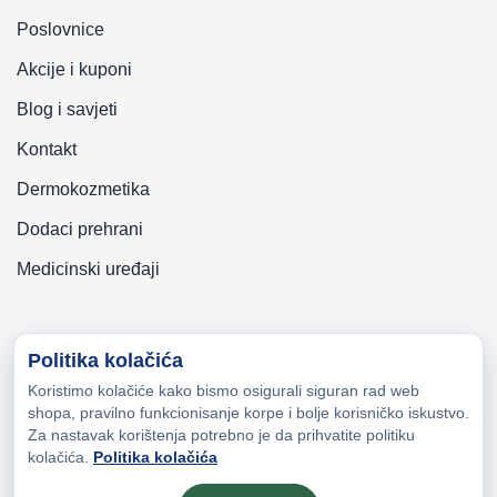
Poslovnice
Akcije i kuponi
Blog i savjeti
Kontakt
Dermokozmetika
Dodaci prehrani
Medicinski uređaji
Politika kolačića
Koristimo kolačiće kako bismo osigurali siguran rad web
Copyright © 2026 Zeni-Lijek Apoteka. Sva prava zadržana
shopa, pravilno funkcionisanje korpe i bolje korisničko iskustvo.
Za nastavak korištenja potrebno je da prihvatite politiku
kolačića.
Politika kolačića