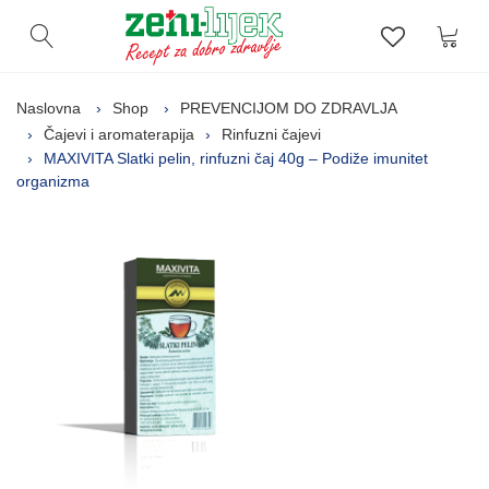
Kor
Otvori pretragu
Lista zelj
Naslovna
Shop
PREVENCIJOM DO ZDRAVLJA
Čajevi i aromaterapija
Rinfuzni čajevi
MAXIVITA Slatki pelin, rinfuzni čaj 40g – Podiže imunitet
organizma