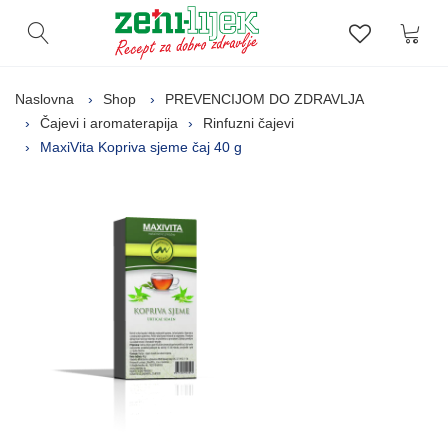
Kor
Otvori pretragu
Lista zelj
Naslovna
Shop
PREVENCIJOM DO ZDRAVLJA
Čajevi i aromaterapija
Rinfuzni čajevi
MaxiVita Kopriva sjeme čaj 40 g