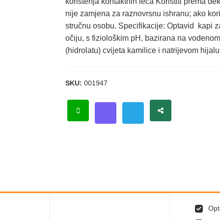
korištenja kontaktnih leća Koristiti prema de
nije zamjena za raznovrsnu ishranu; ako koris
stručnu osobu. Specifikacije: Optavid kapi z
očiju, s fiziološkim pH, bazirana na vodenom 
(hidrolatu) cvijeta kamilice i natrijevom hij
SKU:
001947
Opt