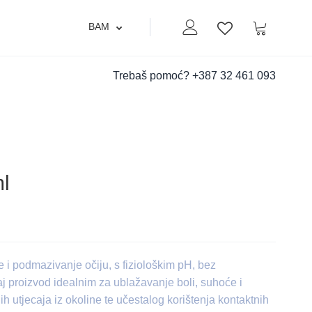
BAM
Moj nalog
Korpa
Lista zelja
Trebaš pomoć?
+387 32 461 093
ml
e i podmazivanje očiju, s fiziološkim pH, bez
j proizvod idealnim za ublažavanje boli, suhoće i
ih utjecaja iz okoline te učestalog korištenja kontaktnih