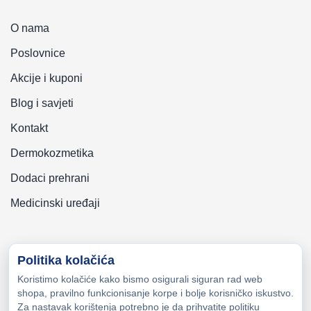
O nama
Poslovnice
Akcije i kuponi
Blog i savjeti
Kontakt
Dermokozmetika
Dodaci prehrani
Medicinski uređaji
Politika kolačića
Koristimo kolačiće kako bismo osigurali siguran rad web
Copyright © 2026 Zeni-Lijek Apoteka. Sva prava zadržana
shopa, pravilno funkcionisanje korpe i bolje korisničko iskustvo.
Za nastavak korištenja potrebno je da prihvatite politiku