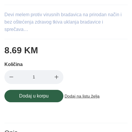
Devi melem protiv virusnih bradavica na prirodan način i
bez oštećenja zdravog tkiva uklanja bradavice i
sprečava…
8.69 KM
Količina
Dodaj u korpu
Dodaj na listu želja