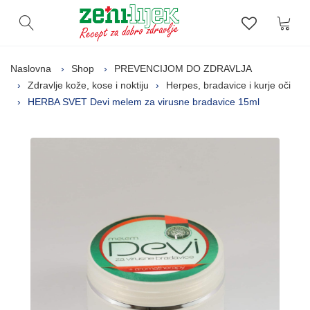
Kor
Otvori pretragu
Lista zelj
Naslovna
Shop
PREVENCIJOM DO ZDRAVLJA
Zdravlje kože, kose i noktiju
Herpes, bradavice i kurje oči
HERBA SVET Devi melem za virusne bradavice 15ml