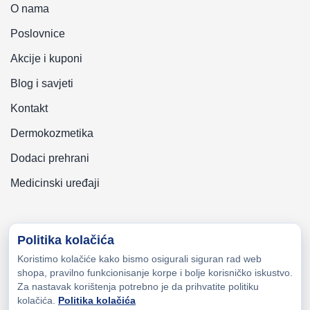
O nama
Poslovnice
Akcije i kuponi
Blog i savjeti
Kontakt
Dermokozmetika
Dodaci prehrani
Medicinski uređaji
Politika kolačića
Koristimo kolačiće kako bismo osigurali siguran rad web
Copyright © 2026 Zeni-Lijek Apoteka. Sva prava zadržana
shopa, pravilno funkcionisanje korpe i bolje korisničko iskustvo.
Za nastavak korištenja potrebno je da prihvatite politiku
kolačića.
Politika kolačića