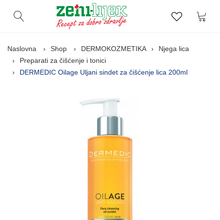
Kor
Otvori pretragu
Lista zelj
Naslovna
Shop
DERMOKOZMETIKA
Njega lica
Preparati za čišćenje i tonici
DERMEDIC Oilage Uljani sindet za čišćenje lica 200ml