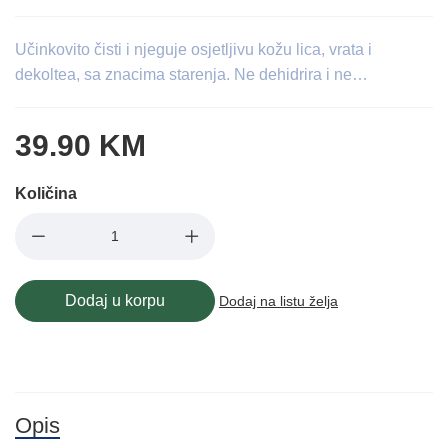
Učinkovito čisti i njeguje osjetljivu kožu lica, vrata i
dekoltea, sa znacima starenja. Ne dehidrira i ne…
39.90 KM
Količina
Dodaj u korpu
Dodaj na listu želja
Opis