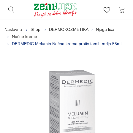
Kor
Otvori pretragu
Lista zelj
Naslovna
Shop
DERMOKOZMETIKA
Njega lica
Noćne kreme
DERMEDIC Melumin Noćna krema protiv tamih mrlja 55ml