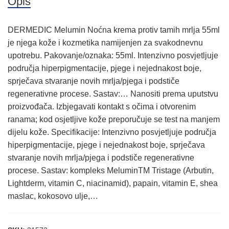
Opis
DERMEDIC Melumin Noćna krema protiv tamih mrlja 55ml
je njega kože i kozmetika namijenjen za svakodnevnu
upotrebu. Pakovanje/oznaka: 55ml. Intenzivno posvjetljuje
područja hiperpigmentacije, pjege i nejednakost boje,
sprječava stvaranje novih mrlja/pjega i podstiče
regenerativne procese. Sastav:… Nanositi prema uputstvu
proizvođača. Izbjegavati kontakt s očima i otvorenim
ranama; kod osjetljive kože preporučuje se test na manjem
dijelu kože. Specifikacije: Intenzivno posvjetljuje područja
hiperpigmentacije, pjege i nejednakost boje, sprječava
stvaranje novih mrlja/pjega i podstiče regenerativne
procese. Sastav: kompleks MeluminTM Tristage (Arbutin,
Lightderm, vitamin C, niacinamid), papain, vitamin E, shea
maslac, kokosovo ulje,…