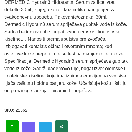
DERMEDIC Hydrain3 Hidratantni Serum za lice, vrat i
dekolte 30ml je njega kože i kozmetika namijenjen za
svakodnevnu upotrebu. Pakovanje/oznaka: 30ml.
Dermedic Hydrain3 serum spriječava gubitak vode iz kože.
Sadrži bademovo ulje, bogat izvor oleinske i linoleinske
kiseline,… Nanositi prema uputstvu proizvođača.
Izbjegavati kontakt s očima i otvorenim ranama; kod
osjetljive kože preporučuje se test na manjem dijelu kože.
Specifikacije: Dermedic Hydrain3 serum spriječava gubitak
vode iz kože. Sadrži bademovo ulje, bogat izvor oleinske i
linoleinske kiseline, koje ima iznimna emolijentna svojstva
i jača zaštitnu lipidnu barijeru kože. Učvrščuje kožu i štiti ju
od preranog starenja – vitamin E pojačava…
SKU:
21562