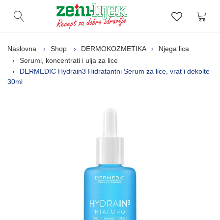
Kor
Otvori pretragu
Lista zelj
Naslovna
Shop
DERMOKOZMETIKA
Njega lica
Serumi, koncentrati i ulja za lice
DERMEDIC Hydrain3 Hidratantni Serum za lice, vrat i dekolte
30ml