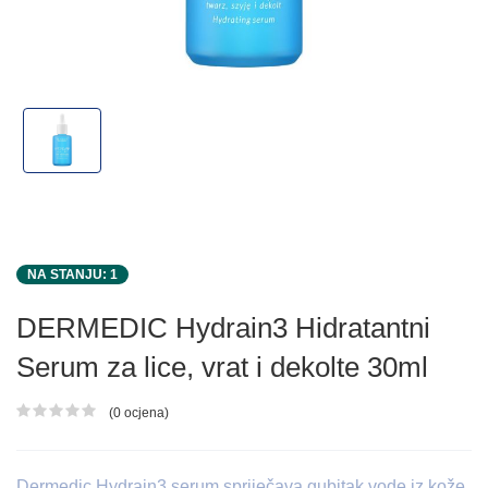
NA STANJU: 1
DERMEDIC Hydrain3 Hidratantni
Serum za lice, vrat i dekolte 30ml
(0 ocjena)
Ocjena proizvoda
Dermedic Hydrain3 serum spriječava gubitak vode iz kože.