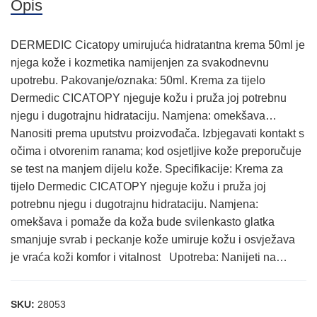
Opis
DERMEDIC Cicatopy umirujuća hidratantna krema 50ml je
njega kože i kozmetika namijenjen za svakodnevnu
upotrebu. Pakovanje/oznaka: 50ml. Krema za tijelo
Dermedic CICATOPY njeguje kožu i pruža joj potrebnu
njegu i dugotrajnu hidrataciju. Namjena: omekšava…
Nanositi prema uputstvu proizvođača. Izbjegavati kontakt s
očima i otvorenim ranama; kod osjetljive kože preporučuje
se test na manjem dijelu kože. Specifikacije: Krema za
tijelo Dermedic CICATOPY njeguje kožu i pruža joj
potrebnu njegu i dugotrajnu hidrataciju. Namjena:
omekšava i pomaže da koža bude svilenkasto glatka
smanjuje svrab i peckanje kože umiruje kožu i osvježava
je vraća koži komfor i vitalnost Upotreba: Nanijeti na…
SKU:
28053