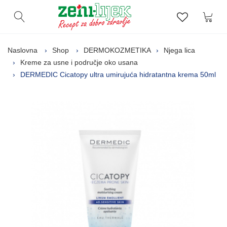
Kor
Otvori pretragu
Lista zelj
Naslovna
Shop
DERMOKOZMETIKA
Njega lica
Kreme za usne i područje oko usana
DERMEDIC Cicatopy ultra umirujuća hidratantna krema 50ml