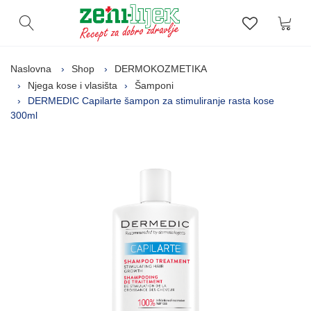
Kor
Otvori pretragu
Lista zelj
Naslovna
Shop
DERMOKOZMETIKA
Njega kose i vlasišta
Šamponi
DERMEDIC Capilarte šampon za stimuliranje rasta kose
300ml