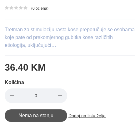
(0 ocjena)
Ocjena proizvoda
Tretman za stimulaciju rasta kose preporučuje se osobama
koje pate od prekomjernog gubitka kose različitih
etiologija, uključujući…
36.40 KM
Količina
Nema na stanju
Dodaj na listu želja