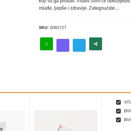
koji su ga probali. Vitalis Slim će obezbjedi
mlađe, ljepše i zdravije. Zategnućete…
SKU:
0082727
VIT
BIV
BIV