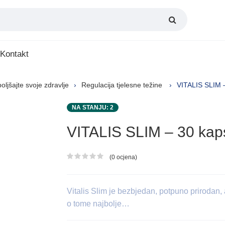
Kontakt
oljšajte svoje zdravlje
Regulacija tjelesne težine
VITALIS SLIM 
NA STANJU: 2
VITALIS SLIM – 30 kap
(0 ocjena)
Ocjena proizvoda
Vitalis Slim je bezbjedan, potpuno prirodan, a
o tome najbolje…