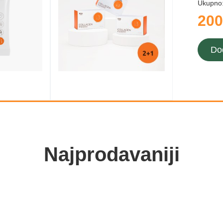
Ukupno
200
Do
Najprodavaniji