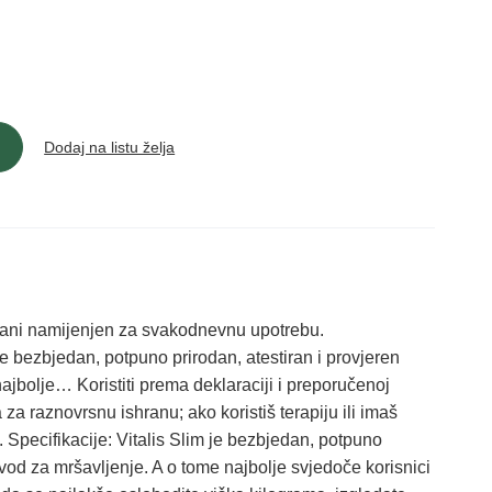
Dodaj na listu želja
rani namijenjen za svakodnevnu upotrebu.
e bezbjedan, potpuno prirodan, atestiran i provjeren
najbolje… Koristiti prema deklaraciji i preporučenoj
a raznovrsnu ishranu; ako koristiš terapiju ili imaš
 Specifikacije: Vitalis Slim je bezbjedan, potpuno
izvod za mršavljenje. A o tome najbolje svjedoče korisnici