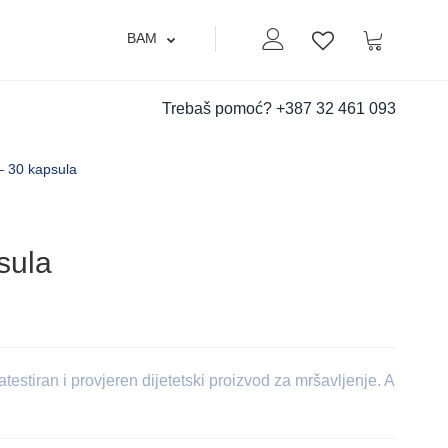
BAM
Moj nalog
Korpa
Lista zelja
Trebaš pomoć?
+387 32 461 093
– 30 kapsula
sula
testiran i provjeren dijetetski proizvod za mršavljenje. A