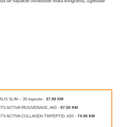
ti da se najlakše oslobodite viška kilograma, izgledate
ALIS SLIM – 30 kapsula
-
37.90 KM
ITS ACTIVA REJUVENAGE, A60
-
87.50 KM
ITS ACTIVA COLLAGEN TRIPEPTID, A20
-
74.90 KM