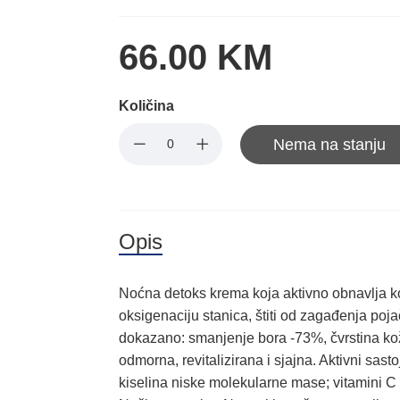
66.00 KM
Količina
Nema na stanju
Opis
Noćna detoks krema koja aktivno obnavlja ko
oksigenaciju stanica, štiti od zagađenja poj
dokazano: smanjenje bora -73%, čvrstina ko
odmorna, revitalizirana i sjajna. Aktivni sast
kiselina niske molekularne mase; vitamini C i