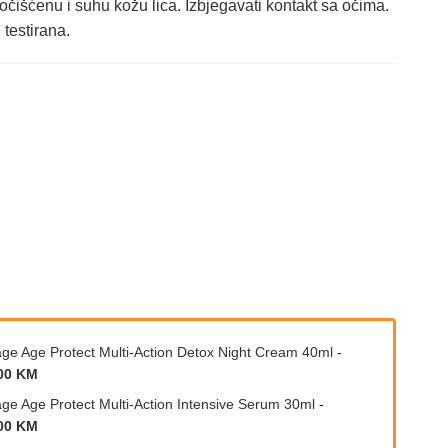
čišćenu i suhu kožu lica. Izbjegavati kontakt sa očima.
testirana.
age Age Protect Multi-Action Detox Night Cream 40ml
-
00 KM
age Age Protect Multi-Action Intensive Serum 30ml
-
00 KM