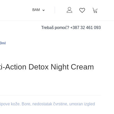
BAM
Moj nalog
Korpa
Lista zelja
Trebaš pomoć?
+387 32 461 093
40ml
ti-Action Detox Night Cream
pove kože. Bore, nedostatak čvrstine, umoran izgled