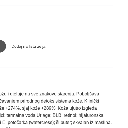
Dodaj na listu želja
žu i djeluje na sve znakove starenja. Poboljšava
ačavanjem prirodnog detoks sistema kože. Klinički
že +274%, sjaj kože +289%. Koža ujutro izgleda
ojci: termalna voda Uriage; BLB; retinol; hijaluronska
 E; potočarka (watercress); ši buter; skvalan iz maslina.