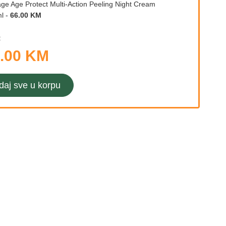
age Age Protect Multi-Action Peeling Night Cream
l
-
66.00 KM
:
.00 KM
daj sve u korpu