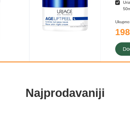
Uri
50m
Ukupno
198
Do
Najprodavaniji