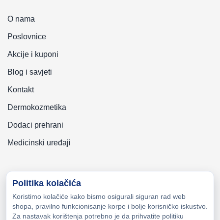
O nama
Poslovnice
Akcije i kuponi
Blog i savjeti
Kontakt
Dermokozmetika
Dodaci prehrani
Medicinski uređaji
Politika kolačića
Koristimo kolačiće kako bismo osigurali siguran rad web
Copyright © 2026 Zeni-Lijek Apoteka. Sva prava zadržana
shopa, pravilno funkcionisanje korpe i bolje korisničko iskustvo.
Za nastavak korištenja potrebno je da prihvatite politiku