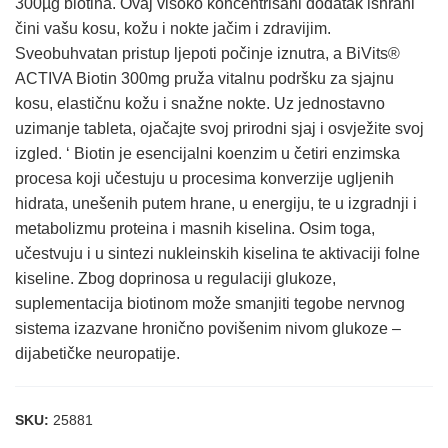
300µg biotina. Ovaj visoko koncentrisani dodatak ishrani
čini vašu kosu, kožu i nokte jačim i zdravijim.
Sveobuhvatan pristup ljepoti počinje iznutra, a BiVits®
ACTIVA Biotin 300mg pruža vitalnu podršku za sjajnu
kosu, elastičnu kožu i snažne nokte. Uz jednostavno
uzimanje tableta, ojačajte svoj prirodni sjaj i osvježite svoj
izgled. ‘ Biotin je esencijalni koenzim u četiri enzimska
procesa koji učestuju u procesima konverzije ugljenih
hidrata, unešenih putem hrane, u energiju, te u izgradnji i
metabolizmu proteina i masnih kiselina. Osim toga,
učestvuju i u sintezi nukleinskih kiselina te aktivaciji folne
kiseline. Zbog doprinosa u regulaciji glukoze,
suplementacija biotinom može smanjiti tegobe nervnog
sistema izazvane hronično povišenim nivom glukoze –
dijabetičke neuropatije.
SKU:
25881