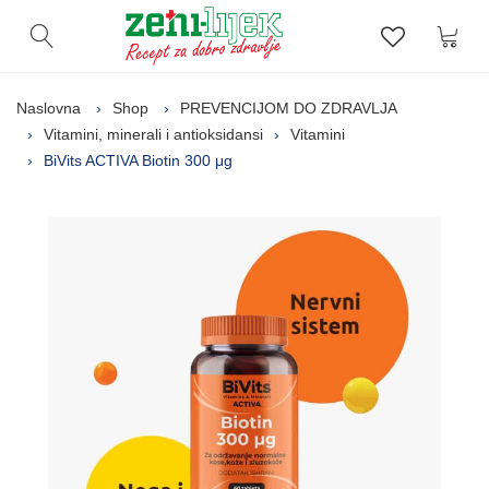
Kor
Otvori pretragu
Lista zelj
Naslovna
Shop
PREVENCIJOM DO ZDRAVLJA
Vitamini, minerali i antioksidansi
Vitamini
BiVits ACTIVA Biotin 300 μg