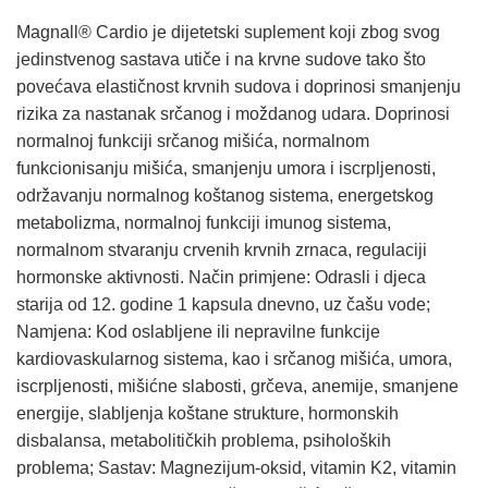
Magnall® Cardio je dijetetski suplement koji zbog svog
jedinstvenog sastava utiče i na krvne sudove tako što
povećava elastičnost krvnih sudova i doprinosi smanjenju
rizika za nastanak srčanog i moždanog udara. Doprinosi
normalnoj funkciji srčanog mišića, normalnom
funkcionisanju mišića, smanjenju umora i iscrpljenosti,
održavanju normalnog koštanog sistema, energetskog
metabolizma, normalnoj funkciji imunog sistema,
normalnom stvaranju crvenih krvnih zrnaca, regulaciji
hormonske aktivnosti. Način primjene: Odrasli i djeca
starija od 12. godine 1 kapsula dnevno, uz čašu vode;
Namjena: Kod oslabljene ili nepravilne funkcije
kardiovaskularnog sistema, kao i srčanog mišića, umora,
iscrpljenosti, mišićne slabosti, grčeva, anemije, smanjene
energije, slabljenja koštane strukture, hormonskih
disbalansa, metabolitičkih problema, psiholoških
problema; Sastav: Magnezijum-oksid, vitamin K2, vitamin