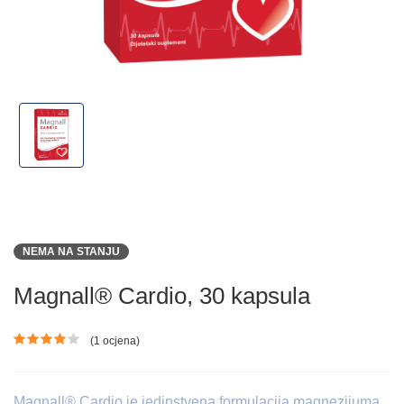
NEMA NA STANJU
Magnall® Cardio, 30 kapsula
(1 ocjena)
Ocjena proizvoda
Magnall® Cardio je jedinstvena formulacija magnezijuma,