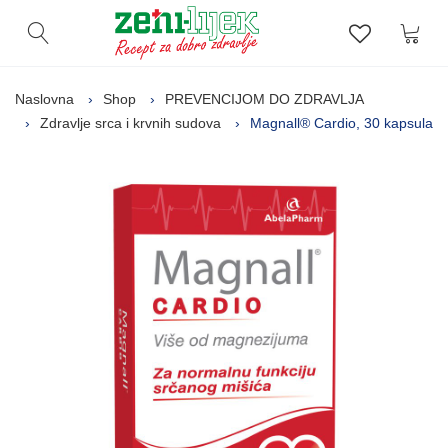
Kor
Otvori pretragu
Lista zelj
Naslovna
Shop
PREVENCIJOM DO ZDRAVLJA
Zdravlje srca i krvnih sudova
Magnall® Cardio, 30 kapsula