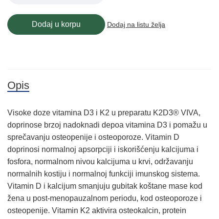
Dodaj u korpu
Dodaj na listu želja
Opis
Visoke doze vitamina D3 i K2 u preparatu K2D3® VIVA,
doprinose brzoj nadoknadi depoa vitamina D3 i pomažu u
sprečavanju osteopenije i osteoporoze. Vitamin D
doprinosi normalnoj apsorpciji i iskorišćenju kalcijuma i
fosfora, normalnom nivou kalcijuma u krvi, održavanju
normalnih kostiju i normalnoj funkciji imunskog sistema.
Vitamin D i kalcijum smanjuju gubitak koštane mase kod
žena u post-menopauzalnom periodu, kod osteoporoze i
osteopenije. Vitamin K2 aktivira osteokalcin, protein