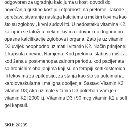
odgovoran za ugradnju kalcijuma u kost, dovodi do
povećanja gustine kostiju i otpornosti na prelome. Takođe
sprečava stvaranje naslaga kalcijuma u mekim tkivima kao
što su zglobovi, krvni sudovi itd. U nedostatku vitamina K2,
kalcijum se taloži u mekim tkivima i dovodi do dugoročno
opasne kalcifikacije zglobova i organa. Zato je uz vitamin
D3 uvijek neophodno uzimati i vitamin K2. Način primjene:
1 kapsula dnevno; Namjena: Kod preloma, slabosti mišića,
kod žena u post-menopauzalnom periodu, kod pacijenata
sa hroničnim oboljenjima koji su na terapiji kortikosteroida
ili lekovima za epilepsiju, za stanja kao što su autoimuna,
kardiovaskularna i maligna oboljenja; Sastav: Vitamin K2,
vitamin D3; Ako uzimate vitamin D3 potreban Vam je i
vitamin K2! 2000 i.j. Vitamina D3 i 90 mcg vitamin K2 u soft
gel kapsuli.
SKU:
20235