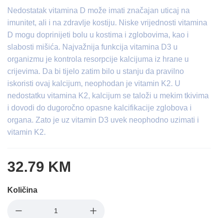
Nedostatak vitamina D može imati značajan uticaj na
imunitet, ali i na zdravlje kostiju. Niske vrijednosti vitamina
D mogu doprinijeti bolu u kostima i zglobovima, kao i
slabosti mišića. Najvažnija funkcija vitamina D3 u
organizmu je kontrola resorpcije kalcijuma iz hrane u
crijevima. Da bi tijelo zatim bilo u stanju da pravilno
iskoristi ovaj kalcijum, neophodan je vitamin K2. U
nedostatku vitamina K2, kalcijum se taloži u mekim tkivima
i dovodi do dugoročno opasne kalcifikacije zglobova i
organa. Zato je uz vitamin D3 uvek neophodno uzimati i
vitamin K2.
32.79 KM
Količina