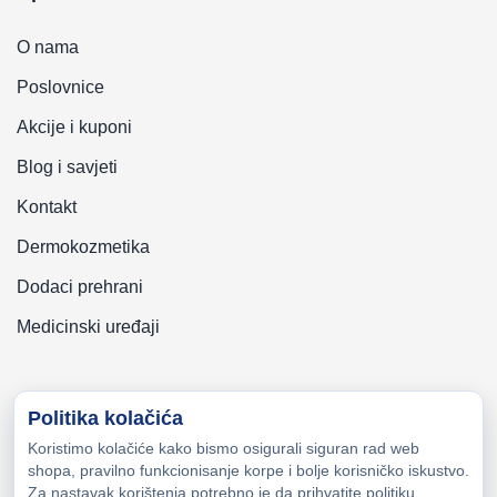
O nama
Poslovnice
Akcije i kuponi
Blog i savjeti
Kontakt
Dermokozmetika
Dodaci prehrani
Medicinski uređaji
Politika kolačića
Koristimo kolačiće kako bismo osigurali siguran rad web
Copyright © 2026 Zeni-Lijek Apoteka. Sva prava zadržana
shopa, pravilno funkcionisanje korpe i bolje korisničko iskustvo.
Za nastavak korištenja potrebno je da prihvatite politiku