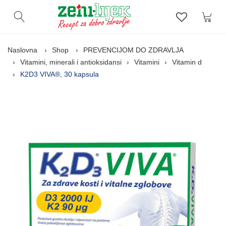
Kor
Otvori pretragu
Lista zelj
Naslovna
Shop
PREVENCIJOM DO ZDRAVLJA
Vitamini, minerali i antioksidansi
Vitamini
Vitamin d
K2D3 VIVA®, 30 kapsula