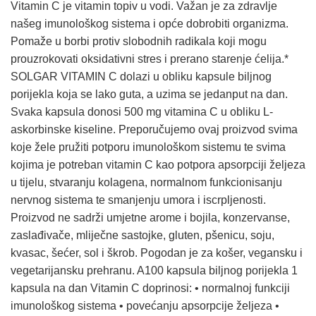
Vitamin C je vitamin topiv u vodi. Važan je za zdravlje
našeg imunološkog sistema i opće dobrobiti organizma.
Pomaže u borbi protiv slobodnih radikala koji mogu
prouzrokovati oksidativni stres i prerano starenje ćelija.*
SOLGAR VITAMIN C dolazi u obliku kapsule biljnog
porijekla koja se lako guta, a uzima se jedanput na dan.
Svaka kapsula donosi 500 mg vitamina C u obliku L-
askorbinske kiseline. Preporučujemo ovaj proizvod svima
koje žele pružiti potporu imunološkom sistemu te svima
kojima je potreban vitamin C kao potpora apsorpciji željeza
u tijelu, stvaranju kolagena, normalnom funkcionisanju
nervnog sistema te smanjenju umora i iscrpljenosti.
Proizvod ne sadrži umjetne arome i bojila, konzervanse,
zaslađivače, mliječne sastojke, gluten, pšenicu, soju,
kvasac, šećer, sol i škrob. Pogodan je za košer, vegansku i
vegetarijansku prehranu. A100 kapsula biljnog porijekla 1
kapsula na dan Vitamin C doprinosi: • normalnoj funkciji
imunološkog sistema • povećanju apsorpcije željeza •