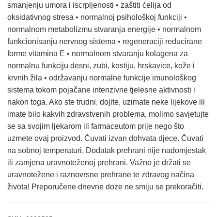
smanjenju umora i iscrpljenosti • zaštiti ćelija od
oksidativnog stresa • normalnoj psihološkoj funkciji •
normalnom metabolizmu stvaranja energije • normalnom
funkcionisanju nervnog sistema • regeneraciji reducirane
forme vitamina E • normalnom stvaranju kolagena za
normalnu funkciju desni, zubi, kostiju, hrskavice, kože i
krvnih žila • održavanju normalne funkcije imunološkog
sistema tokom pojačane intenzivne tjelesne aktivnosti i
nakon toga. Ako ste trudni, dojite, uzimate neke lijekove ili
imate bilo kakvih zdravstvenih problema, molimo savjetujte
se sa svojim ljekarom ili farmaceutom prije nego što
uzmete ovaj proizvod. Čuvati izvan dohvata djece. Čuvati
na sobnoj temperaturi. Dodatak prehrani nije nadomjestak
ili zamjena uravnoteženoj prehrani. Važno je držati se
uravnotežene i raznovrsne prehrane te zdravog načina
života! Preporučene dnevne doze ne smiju se prekoračiti.