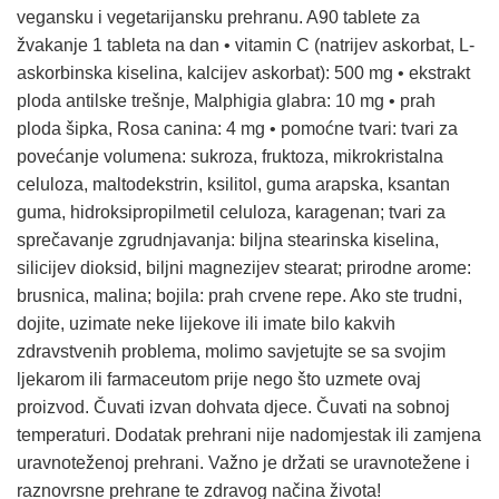
vegansku i vegetarijansku prehranu. A90 tablete za
žvakanje 1 tableta na dan • vitamin C (natrijev askorbat, L-
askorbinska kiselina, kalcijev askorbat): 500 mg • ekstrakt
ploda antilske trešnje, Malphigia glabra: 10 mg • prah
ploda šipka, Rosa canina: 4 mg • pomoćne tvari: tvari za
povećanje volumena: sukroza, fruktoza, mikrokristalna
celuloza, maltodekstrin, ksilitol, guma arapska, ksantan
guma, hidroksipropilmetil celuloza, karagenan; tvari za
sprečavanje zgrudnjavanja: biljna stearinska kiselina,
silicijev dioksid, biljni magnezijev stearat; prirodne arome:
brusnica, malina; bojila: prah crvene repe. Ako ste trudni,
dojite, uzimate neke lijekove ili imate bilo kakvih
zdravstvenih problema, molimo savjetujte se sa svojim
ljekarom ili farmaceutom prije nego što uzmete ovaj
proizvod. Čuvati izvan dohvata djece. Čuvati na sobnoj
temperaturi. Dodatak prehrani nije nadomjestak ili zamjena
uravnoteženoj prehrani. Važno je držati se uravnotežene i
raznovrsne prehrane te zdravog načina života!