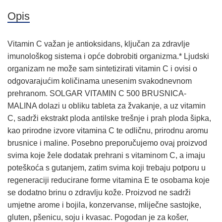
Opis
Vitamin C važan je antioksidans, ključan za zdravlje
imunološkog sistema i opće dobrobiti organizma.* Ljudski
organizam ne može sam sintetizirati vitamin C i ovisi o
odgovarajućim količinama unesenim svakodnevnom
prehranom. SOLGAR VITAMIN C 500 BRUSNICA-
MALINA dolazi u obliku tableta za žvakanje, a uz vitamin
C, sadrži ekstrakt ploda antilske trešnje i prah ploda šipka,
kao prirodne izvore vitamina C te odličnu, prirodnu aromu
brusnice i maline. Posebno preporučujemo ovaj proizvod
svima koje žele dodatak prehrani s vitaminom C, a imaju
poteškoća s gutanjem, zatim svima koji trebaju potporu u
regeneraciji reducirane forme vitamina E te osobama koje
se dodatno brinu o zdravlju kože. Proizvod ne sadrži
umjetne arome i bojila, konzervanse, mliječne sastojke,
gluten, pšenicu, soju i kvasac. Pogodan je za košer,