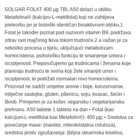
SOLGAR FOLAT 400 µg TBL A50 dolazi u obliku
Metafolina® (kalcijev-L-metilfolat) koji ne zahtijeva
pretvorbu jer je biološki identičan bioaktivnom obliku.1
Folat je također poznat pod nazivom vitamin B9, podržava
zdrav rast majčinog tkiva tokom trudnoće,2 a važan je za
nekoliko procesa u tijelu, uključujući metabolizam
homocisteina, psihološku funkciju te smanjenje umora i
iscrpljenosti. Preporučujemo ga trudnicama i ženama koje
planiraju trudnoću te svima koji žele smanjiti umor i
iscrpljenost, te podržati normalan nivo homocisteina.
Proizvod ne sadrži umjetne arome i boje, konzervanse,
mliječne sastojke, gluten, pšenicu, soju, kvasac, šećer i
škrob. Primjeren je za košer, vegansku i vegetarijansku
prehranu. A50 tablete 1 tableta na dan • Folat (kao
kalcijum-L-metilfolat kao Metafolin®): 400 µg; • Sredstva za
povećanje mase: (manitol, mikrokristalna celuloza),
sredstva protiv zgrušavanja: (biljna stearinska kiselina,