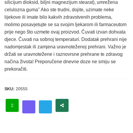
silicijum dioksid, biljni magnezijum stearat), umrežena
celulozna guma" Ako ste trudni, dojite, uzimate neke
lijekove ili imate bilo kakvih zdravstvenih problema,
molimo posavjetujte se sa svojim ljekarom ili farmaceutom
prije nego što uzmete ovaj proizvod. Čuvati izvan dohvata
djece. Čuvati na sobnoj temperaturi. Dodatak prehrani nije
nadomjestak ili zamjena uravnoteženoj prehrani. Važno je
držati se uravnotežene i raznovrsne prehrane te zdravog
načina života! Preporučene dnevne doze ne smiju se
prekoračiti.
SKU:
20555