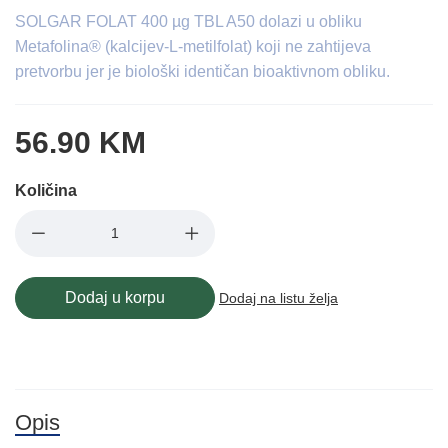
SOLGAR FOLAT 400 µg TBL A50 dolazi u obliku
Metafolina® (kalcijev-L-metilfolat) koji ne zahtijeva
pretvorbu jer je biološki identičan bioaktivnom obliku.
56.90 KM
Količina
Dodaj u korpu
Dodaj na listu želja
Opis