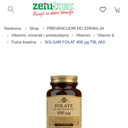
Kor
Otvori pretragu
Lista zelj
Naslovna
Shop
PREVENCIJOM DO ZDRAVLJA
Vitamini, minerali i antioksidansi
Vitamini
Vitamin b
Folna kiselina
SOLGAR FOLAT 400 µg TBL A50