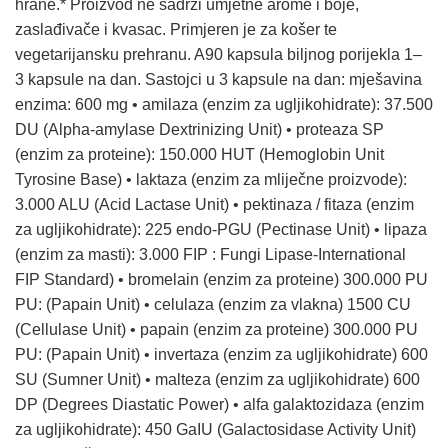
hrane.* Proizvod ne sadrži umjetne arome i boje,
zaslađivače i kvasac. Primjeren je za košer te
vegetarijansku prehranu. A90 kapsula biljnog porijekla 1‒
3 kapsule na dan. Sastojci u 3 kapsule na dan: mješavina
enzima: 600 mg • amilaza (enzim za ugljikohidrate): 37.500
DU (Alpha-amylase Dextrinizing Unit) • proteaza SP
(enzim za proteine): 150.000 HUT (Hemoglobin Unit
Tyrosine Base) • laktaza (enzim za mliječne proizvode):
3.000 ALU (Acid Lactase Unit) • pektinaza / fitaza (enzim
za ugljikohidrate): 225 endo-PGU (Pectinase Unit) • lipaza
(enzim za masti): 3.000 FIP : Fungi Lipase-International
FIP Standard) • bromelain (enzim za proteine) 300.000 PU
PU: (Papain Unit) • celulaza (enzim za vlakna) 1500 CU
(Cellulase Unit) • papain (enzim za proteine) 300.000 PU
PU: (Papain Unit) • invertaza (enzim za ugljikohidrate) 600
SU (Sumner Unit) • malteza (enzim za ugljikohidrate) 600
DP (Degrees Diastatic Power) • alfa galaktozidaza (enzim
za ugljikohidrate): 450 GaIU (Galactosidase Activity Unit)