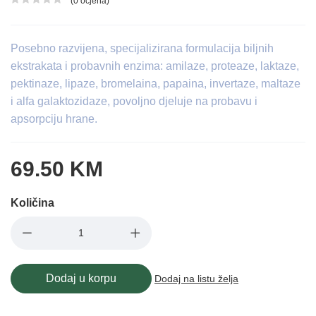
(0 ocjena)
Ocjena proizvoda
Posebno razvijena, specijalizirana formulacija biljnih
ekstrakata i probavnih enzima: amilaze, proteaze, laktaze,
pektinaze, lipaze, bromelaina, papaina, invertaze, maltaze
i alfa galaktozidaze, povoljno djeluje na probavu i
apsorpciju hrane.
69.50 KM
Količina
Dodaj u korpu
Dodaj na listu želja