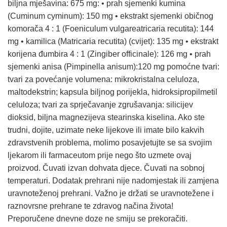
biljna mješavina: 675 mg: • prah sjemenki kumina
(Cuminum cyminum): 150 mg • ekstrakt sjemenki običnog
komorača 4 : 1 (Foeniculum vulgareatricaria recutita): 144
mg • kamilica (Matricaria recutita) (cvijet): 135 mg • ekstrakt
korijena đumbira 4 : 1 (Zingiber officinale): 126 mg • prah
sjemenki anisa (Pimpinella anisum):120 mg pomoćne tvari:
tvari za povećanje volumena: mikrokristalna celuloza,
maltodekstrin; kapsula biljnog porijekla, hidroksipropilmetil
celuloza; tvari za sprječavanje zgrušavanja: silicijev
dioksid, biljna magnezijeva stearinska kiselina. Ako ste
trudni, dojite, uzimate neke lijekove ili imate bilo kakvih
zdravstvenih problema, molimo posavjetujte se sa svojim
ljekarom ili farmaceutom prije nego što uzmete ovaj
proizvod. Čuvati izvan dohvata djece. Čuvati na sobnoj
temperaturi. Dodatak prehrani nije nadomjestak ili zamjena
uravnoteženoj prehrani. Važno je držati se uravnotežene i
raznovrsne prehrane te zdravog načina života!
Preporučene dnevne doze ne smiju se prekoračiti.