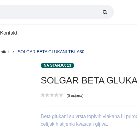
Kontakt
nitet
SOLGAR BETA GLUKANI TBL A60
NA STANJU: 13
SOLGAR BETA GLUKAN
(0 ocjena)
Ocjena proizvoda
Beta glukani su vrsta topivih vlakana ili pri
ćelijskih stijenki kvasca i gljiva.