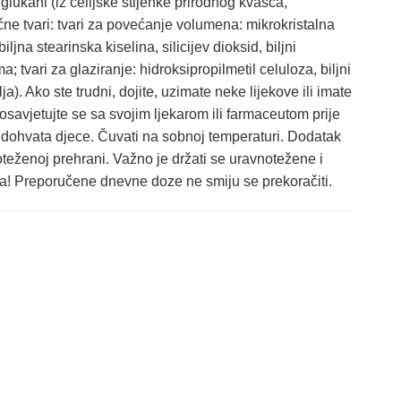
 glukani (iz ćelijske stijenke prirodnog kvasca,
e tvari: tvari za povećanje volumena: mikrokristalna
ljna stearinska kiselina, silicijev dioksid, biljni
tvari za glaziranje: hidroksipropilmetil celuloza, biljni
ja). Ako ste trudni, dojite, uzimate neke lijekove ili imate
savjetujte se sa svojim ljekarom ili farmaceutom prije
 dohvata djece. Čuvati na sobnoj temperaturi. Dodatak
teženoj prehrani. Važno je držati se uravnotežene i
a! Preporučene dnevne doze ne smiju se prekoračiti.