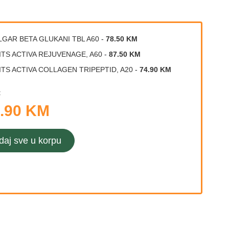
LGAR BETA GLUKANI TBL A60
-
78.50 KM
ITS ACTIVA REJUVENAGE, A60
-
87.50 KM
ITS ACTIVA COLLAGEN TRIPEPTID, A20
-
74.90 KM
:
.90 KM
daj sve u korpu