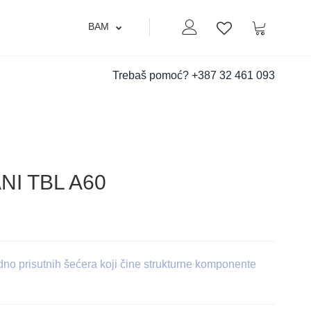
BAM
Moj nalog
Korpa
Lista zelja
Trebaš pomoć?
+387 32 461 093
I TBL A60
rodno prisutnih šećera koji čine strukturne komponente