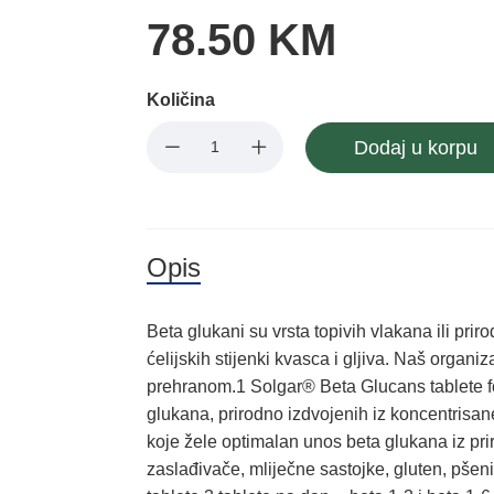
78.50 KM
Količina
Dodaj u korpu
Opis
Beta glukani su vrsta topivih vlakana ili pri
ćelijskih stijenki kvasca i gljiva. Naš organ
prehranom.1 Solgar® Beta Glucans tablete f
glukana, prirodno izdvojenih iz koncentrisa
koje žele optimalan unos beta glukana iz pri
zaslađivače, mliječne sastojke, gluten, pšen