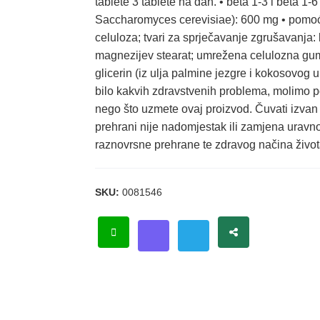
tablete 3 tablete na dan. • beta 1-3 i beta 1-6
Saccharomyces cerevisiae): 600 mg • pomoćn
celuloza; tvari za sprječavanje zgrušavanja: bi
magnezijev stearat; umrežena celulozna guma; 
glicerin (iz ulja palmine jezgre i kokosovog ul
bilo kakvih zdravstvenih problema, molimo po
nego što uzmete ovaj proizvod. Čuvati izvan
prehrani nije nadomjestak ili zamjena uravno
raznovrsne prehrane te zdravog načina život
SKU:
0081546