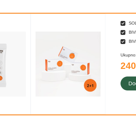
SO
BIV
BIV
Ukupno
240
Do